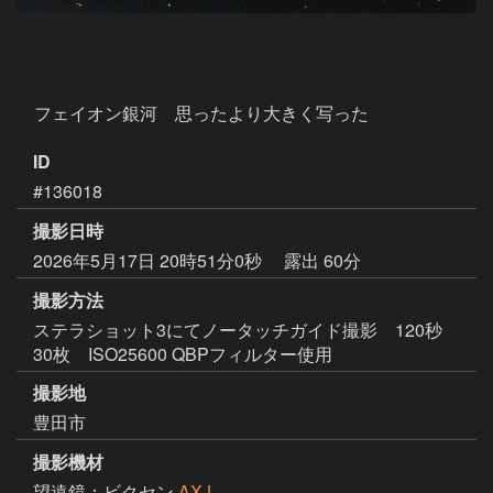
　フェイオン銀河　思ったより大きく写った
ID
#136018
撮影日時
2026年5月17日 20時51分0秒
露出 60分
撮影方法
ステラショット3にてノータッチガイド撮影 120秒
30枚 ISO25600 QBPフィルター使用
撮影地
豊田市
撮影機材
望遠鏡：ビクセン
AXJ