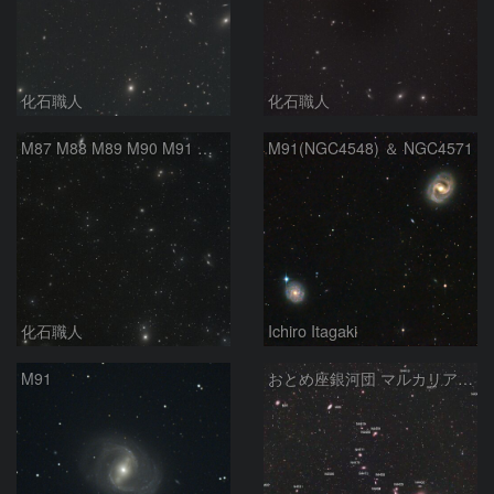
化石職人
化石職人
M87 M88 M89 M90 M91 マルカリアンの銀河鎖 おとめ座 かみのけ座
M91(NGC4548) ＆ NGC4571
化石職人
Ichiro Itagaki
M91
おとめ座銀河団 マルカリアンチェーン (2)