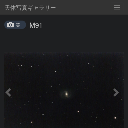
天体写真ギャラリー
Togg
navig
M91
笑