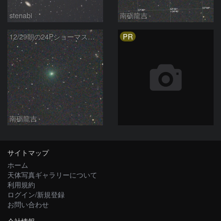
stenabi
南砺龍吉
PR
12/29朝の24Pショーマス彗星とM91など
南砺龍吉
サイトマップ
ホーム
天体写真ギャラリーについて
利用規約
ログイン/新規登録
お問い合わせ
会社情報