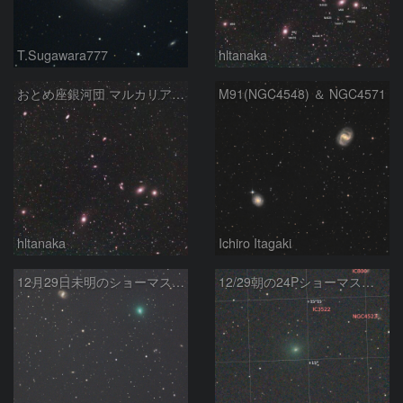
T.Sugawara777
hltanaka
おとめ座銀河団 マルカリアンチェーン
M91(NGC4548) ＆ NGC4571
hltanaka
Ichiro Itagaki
12月29日未明のショーマス彗星と銀河の接近
12/29朝の24Pショーマス彗星とM91など