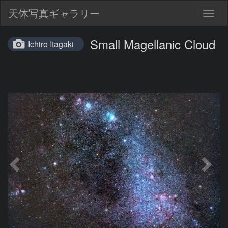
天体写真ギャラリー
Togg
navig
Small Magellanic Cloud
Ichiro Itagaki