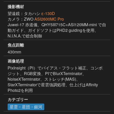
撮影機材
望遠鏡：タカハシ
ε-130D
カメラ：ZWO
ASI2600MC Pro
Juwei-17 赤道儀、QHY5III715C+ASI120MM-mini で自
動ガイド、ガイドソフトはPHD2 guidingを使用、
N.I.N.A.で総合制御
焦点距離
430mm
画像処理
PixInsight（PI）でバイアス・フラット補正、コンポ
ジット、RGB変換、PIでBlurXTerminator、
NoiseXTerminator、ストレッチ(MAS)、
StarXTerminatorで星雲強調処理、仕上げはAffinity 
Photo2を利用
カテゴリー
星雲・星団・銀河