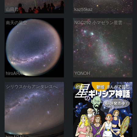
山田昇
kaz55kaz
南天の星空
NGC292 小マゼラン星雲 リコーリモート
hiroARAI
YONOH
PR
シリウスからアンタレスへ
hiroARAI