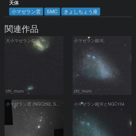
天体
小マゼラン雲
SMC
きょしちょう座
関連作品
大小マゼラン銀河
小マゼラン銀河
chi_muro
chi_muro
小マゼラン雲 (NGC292, Small Magellanic Cloud)
小マゼラン銀河とNGC104