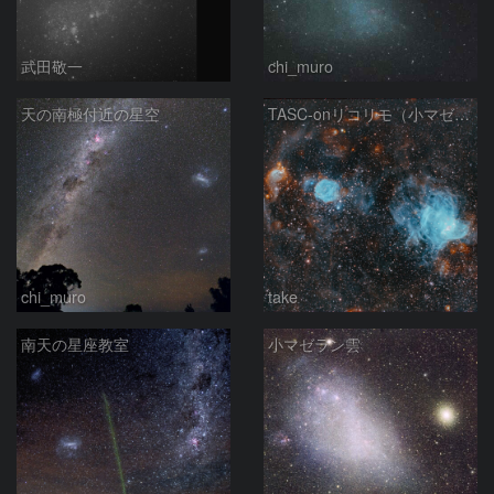
武田敬一
chi_muro
天の南極付近の星空
TASC-onリコリモ（小マゼラン星雲の周辺部)
chi_muro
take
南天の星座教室
小マゼラン雲