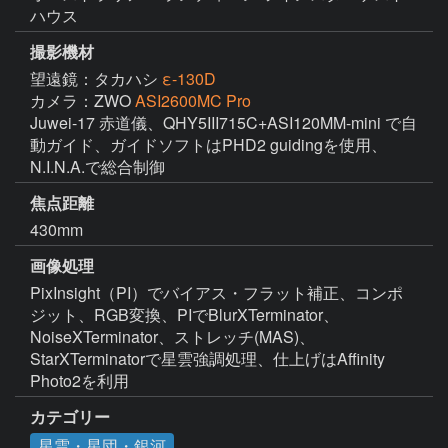
ハウス
撮影機材
望遠鏡：タカハシ
ε-130D
カメラ：ZWO
ASI2600MC Pro
Juwei-17 赤道儀、QHY5III715C+ASI120MM-mini で自
動ガイド、ガイドソフトはPHD2 guidingを使用、
N.I.N.A.で総合制御
焦点距離
430mm
画像処理
PixInsight（PI）でバイアス・フラット補正、コンポ
ジット、RGB変換、PIでBlurXTerminator、
NoiseXTerminator、ストレッチ(MAS)、
StarXTerminatorで星雲強調処理、仕上げはAffinity 
Photo2を利用
カテゴリー
星雲・星団・銀河