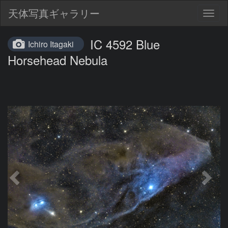
天体写真ギャラリー
Togg
navig
IC 4592 Blue
Ichiro Itagaki
Horsehead Nebula