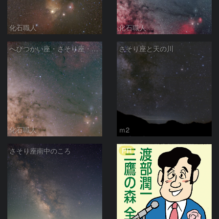
化石職人
化石職人
へびつかい座・さそり座・いて座と天の川
さそり座と天の川
化石職人
ｍ2
PR
さそり座南中のころ