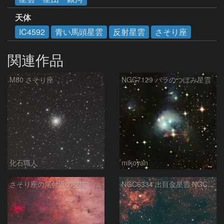
天体
IC4592
青い馬頭星雲
反射星雲
さそり座
関連作品
M80 さそり座
NGC7129 バラのつぼみ星雲
化石職人
mikoyan
さそり座の尾付近の空域 260718
NGC6334 出目金星雲 NGC6357 彼岸花星雲 さそり座