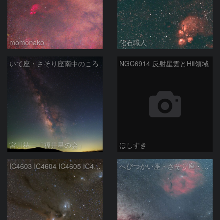
momonako
化石職人
いて座・さそり座南中のころ
NGC6914 反射星雲とHⅡ領域
宮川祐一「福井星の会」
ほしすき
IC4603 IC4604 IC4605 IC4606 Sh2-9 IC4592 カラフルタウン 青い馬頭星雲 さそり座
へびつかい座・さそり座・いて座と天の川