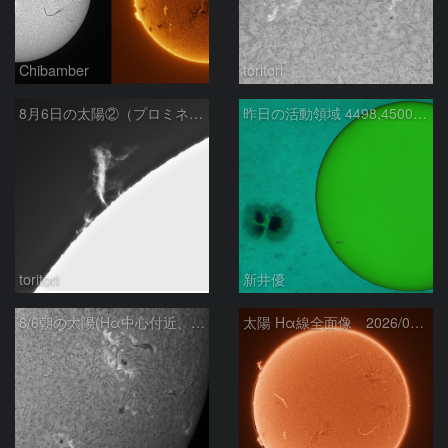
Chibamber
toritori
8月6日の太陽②（プロミネン北東縁 ）
昨日の活動領域 4498,4500：2026/08/05
toritori
新井優
8/6朝の太陽(Hα中心付近、4498、4502付近)
太陽 Hα線全面像 2026/08/06