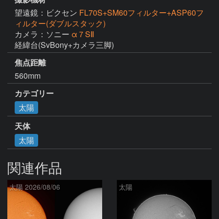
望遠鏡：ビクセン
FL70S+SM60フィルター+ASP60フ
ィルター(ダブルスタック)
カメラ：ソニー
α７SⅡ
経緯台(SvBony+カメラ三脚)
焦点距離
560mm
カテゴリー
太陽
天体
太陽
関連作品
太陽 2026/08/06
太陽