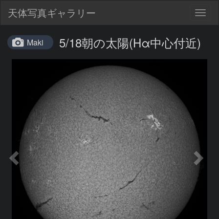
天体写真ギャラリー
Togg
navig
5/18朝の太陽(Hα中心付近)
Maki