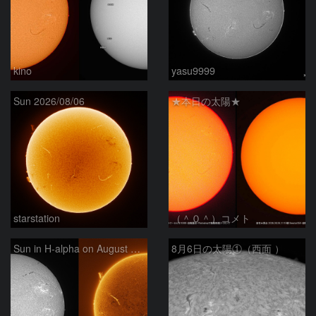
kino
yasu9999
Sun 2026/08/06
★本日の太陽★
starstation
（＾０＾）コメト
Sun in H-alpha on August 6, 2026
8月6日の太陽①（西面 ）