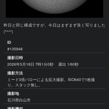
昨日と同じ構成ですが、今日はまずまず良く写りました
(*^^*)
ID
#135948
撮影日時
2026年5月18日 7時1分0秒
露出 1/60秒
撮影方法
ミード3倍バローによる拡大撮影。ISO640で1枚撮
り。スタック無し。
撮影地
石川県白山市
撮影機材