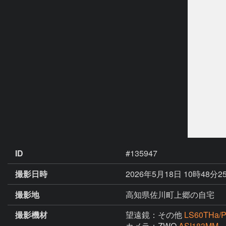
ID
#135947
撮影日時
2026年5月18日 10時48分2
撮影地
高知県佐川町上郷の自宅
撮影機材
望遠鏡：その他
LS60THa/
カメラ：ZWO
ASI183MM