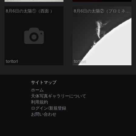
8月6日の太陽①（西面 ）
8月6日の太陽②（プロミネン北東縁 ）
toritori
toritori
サイトマップ
ホーム
天体写真ギャラリーについて
利用規約
ログイン/新規登録
お問い合わせ