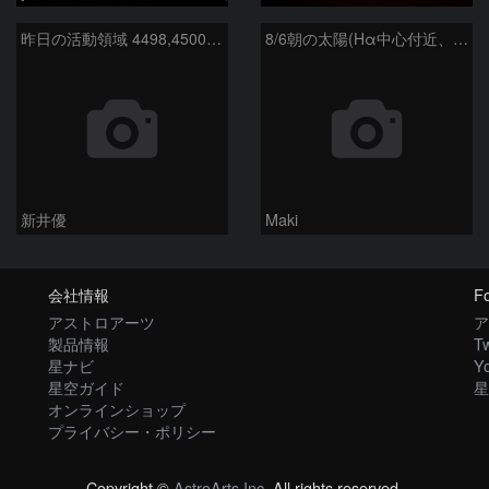
昨日の活動領域 4498,4500：2026/08/05
8/6朝の太陽(Hα中心付近、4498、4502付近)
新井優
Maki
会社情報
Fo
アストロアーツ
ア
製品情報
Tw
星ナビ
Y
星空ガイド
星
オンラインショップ
プライバシー・ポリシー
Copyright ©
AstroArts Inc
. All rights reserved.