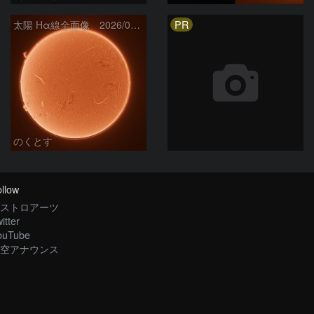
PR
太陽 Hα線全面像 2026/08/06
のくとす
llow
ストロアーツ
itter
ouTube
空アナウンス