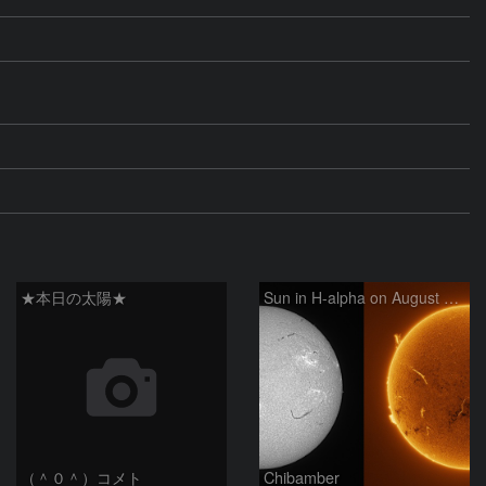
★本日の太陽★
Sun in H-alpha on August 6, 2026
（＾０＾）コメト
Chibamber