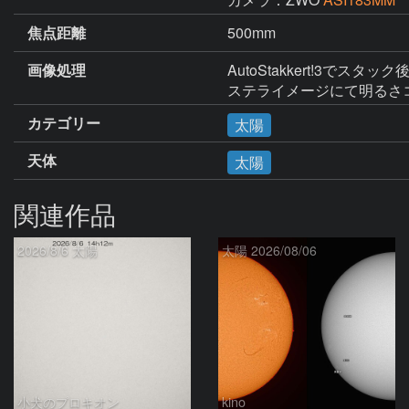
焦点距離
500mm
画像処理
AutoStakkert!3でスタ
ステライメージにて明るさ
カテゴリー
太陽
天体
太陽
関連作品
2026/8/6 太陽
太陽 2026/08/06
小犬のプロキオン
kino