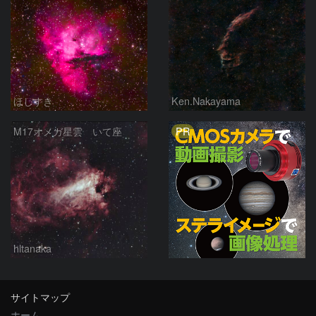
ほしすき
Ken.Nakayama
PR
M17オメガ星雲 いて座
hltanaka
サイトマップ
ホーム