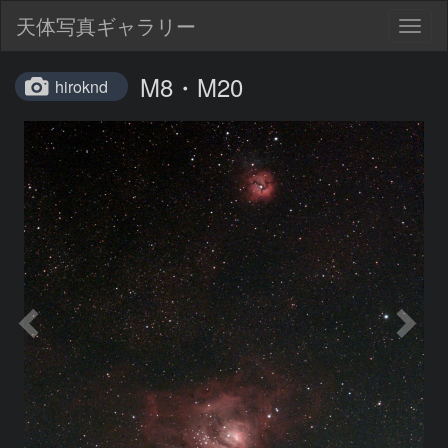
天体写真ギャラリー
Togg
navig
M8・M20
hiroknd