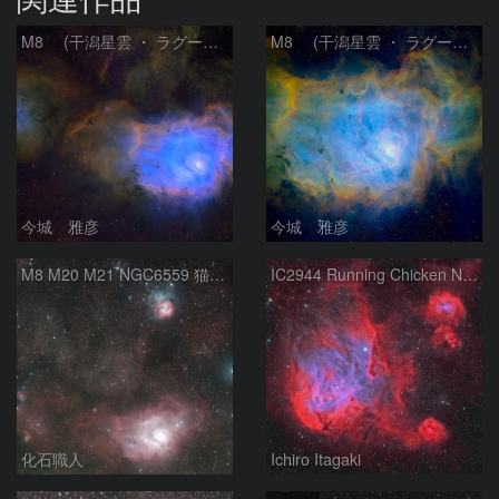
M8 (干潟星雲 ・ ラグーン（Lagoon）星雲)
M8 (干潟星雲 ・ ラグーン（Lagoon）星雲)
今城 雅彦
今城 雅彦
M8 M20 M21 NGC6559 猫の手星雲 いて座
IC2944 Running Chicken Nebula
化石職人
Ichiro Itagaki