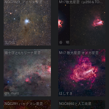
NGC7023_アイリス星雲
M17散光星雲（μ250＆TOA130）
北の士
谷 明
南十字とηカリーナ星雲
M17 散光星雲 オメガ星雲
chi_muro
ほしすき
NGC281 パックマン星雲
NGC6992と人工衛星