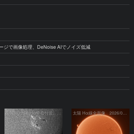
ライメージで画像処理、DeNoise AIでノイズ低減
8/6朝の太陽(Hα中心付近、4498、4502付近)
太陽 Hα線全面像 2026/08/06