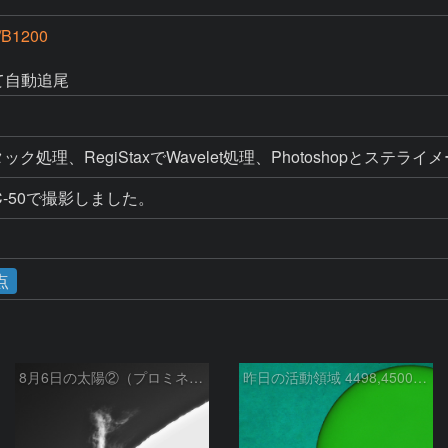
/B1200
にて自動追尾
%スタック処理、RegiStaxでWavelet処理、Photoshopとステ
-50で撮影しました。
点
8月6日の太陽②（プロミネン北東縁 ）
昨日の活動領域 4498,4500：2026/08/05