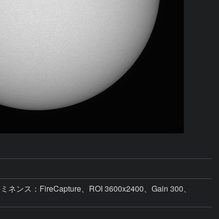
ミネンス：FireCapture、ROI 3600x2400、Gain 300、