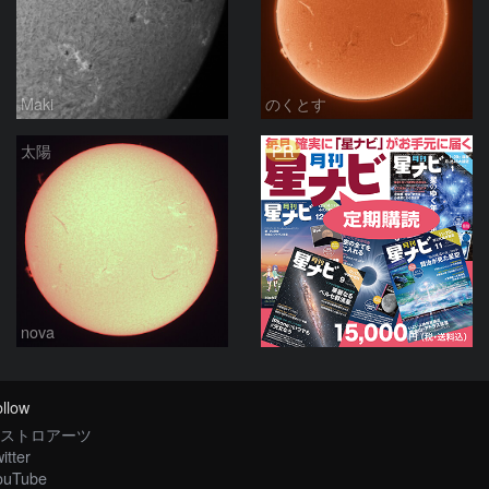
Maki
のくとす
PR
太陽
nova
llow
ストロアーツ
itter
ouTube