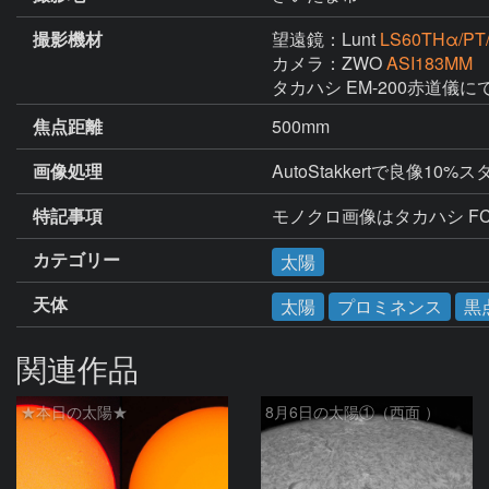
撮影機材
望遠鏡：Lunt
LS60THα/PT
カメラ：ZWO
ASI183MM
タカハシ EM-200赤道儀
焦点距離
500mm
画像処理
AutoStakkertで良像10
特記事項
モノクロ画像はタカハシ FC
カテゴリー
太陽
天体
太陽
プロミネンス
黒
関連作品
★本日の太陽★
8月6日の太陽①（西面 ）