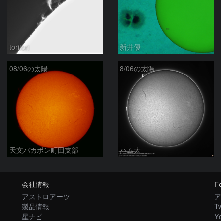
toritori
新井優
08/06の太陽
8/06の太陽
天文バカボン町田支部
ハム太
会社情報
Fo
アストロアーツ
ア
製品情報
Tw
星ナビ
Y