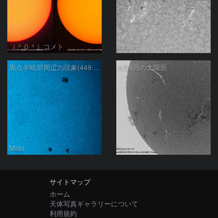
（＾０＾）コメト
toritori
黒点半暗部周辺の現象(4498、4502付近)8/6
8月6日の太陽面
Maki
ta-o
サイトマップ
ホーム
天体写真ギャラリーについて
利用規約