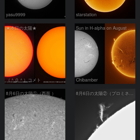
yasu9999
starstation
★本日の太陽★
Sun in H-alpha on August 6, 2026
（＾０＾）コメト
Chibamber
8月6日の太陽①（西面 ）
8月6日の太陽②（プロミネン北東縁 ）