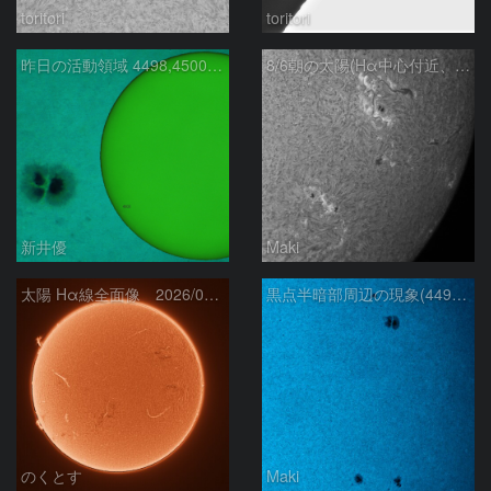
toritori
toritori
昨日の活動領域 4498,4500：2026/08/05
8/6朝の太陽(Hα中心付近、4498、4502付近)
新井優
Maki
太陽 Hα線全面像 2026/08/06
黒点半暗部周辺の現象(4498、4502付近)8/6
のくとす
Maki