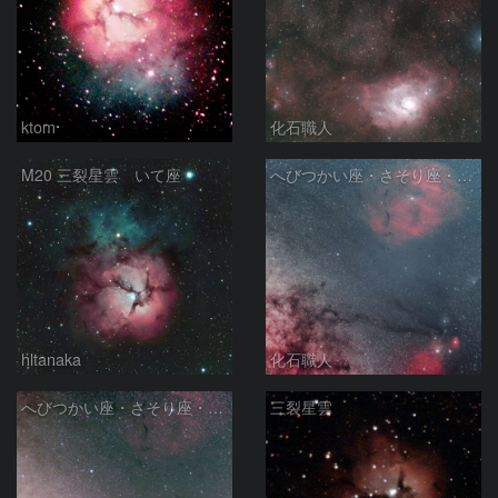
ktom
化石職人
M20 三裂星雲 いて座
へびつかい座・さそり座・いて座と天の川
hltanaka
化石職人
へびつかい座・さそり座・いて座と天の川
三裂星雲