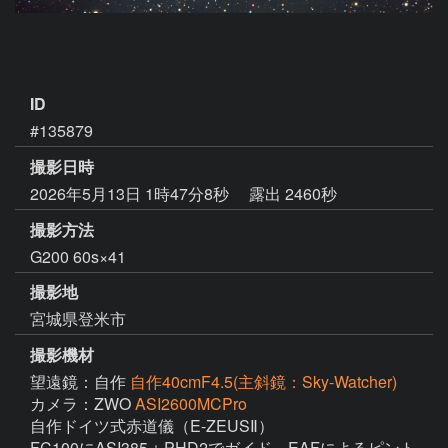
ID
#135879
撮影日時
2026年5月13日 1時47分8秒
露出 2460秒
撮影方法
G200 60s×41
撮影地
宮城県登米市
撮影機材
望遠鏡：自作
自作40cmF4.5(主斜鏡：Sky-Watcher)
カメラ：ZWO
ASI2600MCPro
自作ドイツ式赤道儀（E-ZEUSⅡ）

FC100にASI385＋PHD2でガイド　EAFによるピント