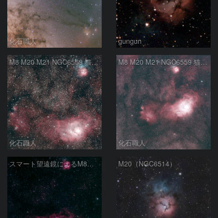
化石職人
gungun
M8 M20 M21 NGC6559 猫の手星雲 いて座
M8 M20 M21 NGC6559 猫の手星雲 いて座
化石職人
化石職人
スマート望遠鏡によるM8とM20
M20（NGC6514）