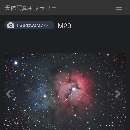
天体写真ギャラリー
Togg
navig
M20
T.Sugawara777