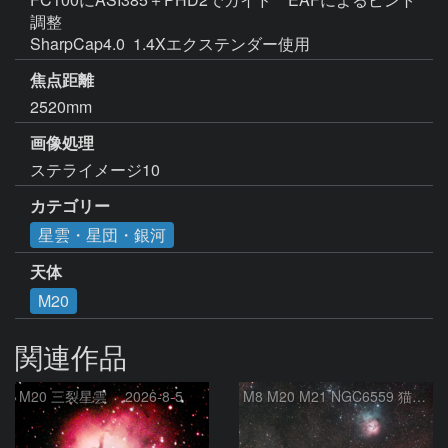
調整

SharpCap4.0  1.4Xエクステンダー使用 
焦点距離
2520mm
画像処理
カテゴリー
星雲・星団・銀河
天体
M20
関連作品
M20 三裂星雲 2026-8-5
M8 M20 M21 NGC6559 猫の手星雲 いて座