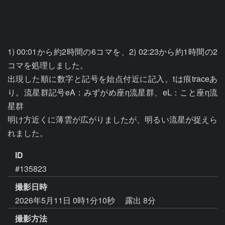
1) 00:01から約2時間の6コマを、2) 02:23から約1時間の2
コマを処理しました。

出現した順に数字と記号を始点付近に記入。tは痕traceあ
り。流星群記号eA：みずがめ座η流星群、eL：こと座η流
星群

明け方近くに薄雲が広がりましたが、明るい流星が捉えら
れました。
ID
#135823
撮影日時
2026年5月11日 0時1分10秒
露出 8分
撮影方法