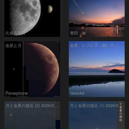
久保庭敦男
豊田 敏
金星と月
金星、レグレス、細い月（７月１６日）
Persephone
takaoka
月と金星の接近 (2) 2026/07/17
月と金星の接近 (1) 2026/07/17