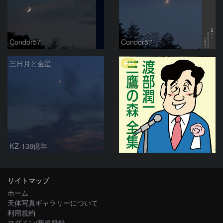
Condor57
Condor57
PR
三日月と金星
KZ-138億年
サイトマップ
ホーム
天体写真ギャラリーについて
利用規約
ログイン/新規登録