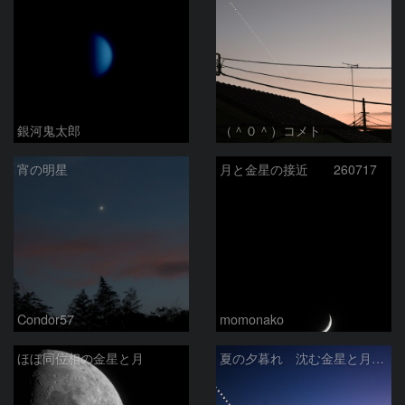
銀河鬼太郎
（＾０＾）コメト
宵の明星
月と金星の接近 260717
Condor57
momonako
ほぼ同位相の金星と月
夏の夕暮れ 沈む金星と月 2026/7/20