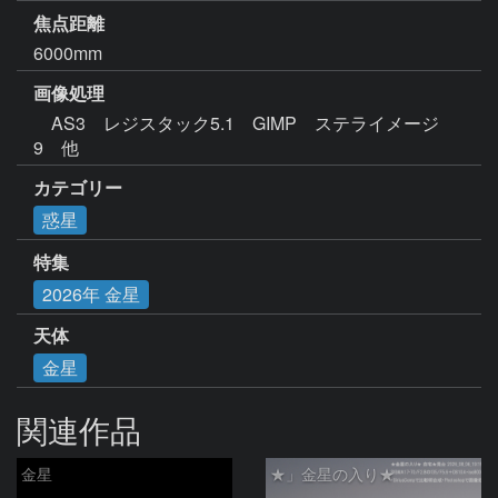
焦点距離
6000mm
画像処理
　AS3　レジスタック5.1　GIMP　ステライメージ
9　他
カテゴリー
惑星
特集
2026年 金星
天体
金星
関連作品
金星
★」金星の入り★