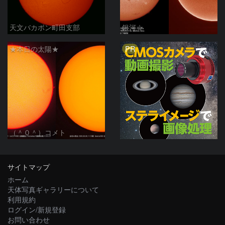
天文バカボン町田支部
銀河☆
PR
★本日の太陽★
（＾０＾）コメト
サイトマップ
ホーム
天体写真ギャラリーについて
利用規約
ログイン/新規登録
お問い合わせ