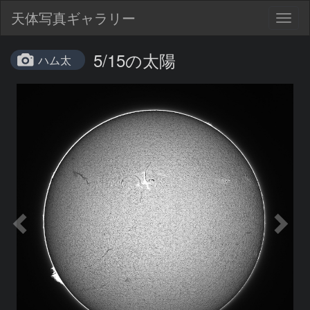
天体写真ギャラリー
Togg
navig
5/15の太陽
ハム太