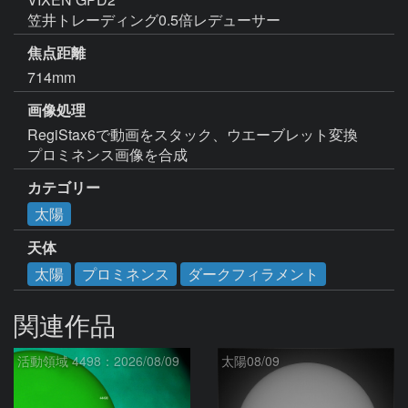
笠井トレーディング0.5倍レデューサー
焦点距離
714mm
画像処理
RegiStax6で動画をスタック、ウエーブレット変換

プロミネンス画像を合成
カテゴリー
太陽
天体
太陽
プロミネンス
ダークフィラメント
関連作品
活動領域 4498：2026/08/09
太陽08/09