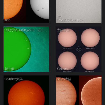
kino
小犬のプロキオン
活動領域 4498,4500：2026/08/08
太陽黒点
新井優
Sorachu-hai
08/08の太陽
8/8の太陽