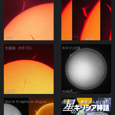
Maki
（＾０＾）コメト
太陽面（8月7日）
8/07の太陽
山田昇
ハム太
PR
Sun in H-alpha on August 7, 2026