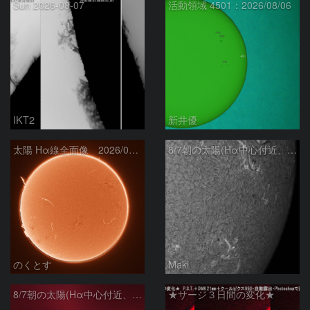
Sun 2026-08-07
活動領域 4501：2026/08/06
IKT2
新井優
太陽 Hα線全面像 2026/08/07
8/7朝の太陽(Hα中心付近、4498、4502付近)
のくとす
Maki
8/7朝の太陽(Hα中心付近、プロミネンス)
★サージ３日間の変化★