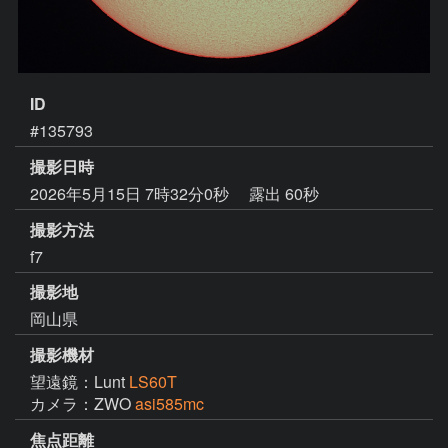
ID
#135793
撮影日時
2026年5月15日 7時32分0秒
露出 60秒
撮影方法
f7
撮影地
岡山県
撮影機材
望遠鏡：Lunt
LS60T
カメラ：ZWO
asi585mc
焦点距離