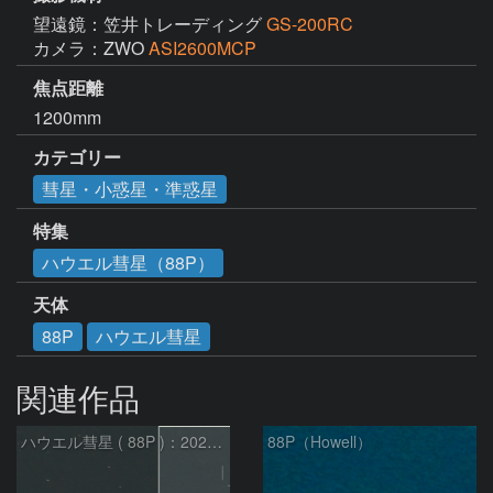
望遠鏡：笠井トレーディング
GS-200RC
カメラ：ZWO
ASI2600MCP
焦点距離
1200mm
カテゴリー
彗星・小惑星・準惑星
特集
ハウエル彗星（88P）
天体
88P
ハウエル彗星
関連作品
ハウエル彗星 ( 88P )：2026/07/27
88P（Howell）