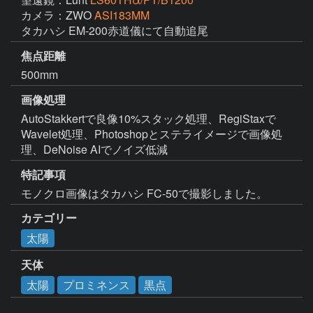
カメラ：ZWO
ASI183MM
タカハシ EM-200赤道儀にて自動追尾
焦点距離
500mm
画像処理
AutoStakkertで良像10%スタック処理、RegiStaxで
Wavelet処理、Photoshopとステライメージで画像処
理、DeNoise AIでノイズ低減
特記事項
モノクロ画像はタカハシ FC-50で撮影しました。
カテゴリー
太陽
天体
太陽
プロミネンス
黒点