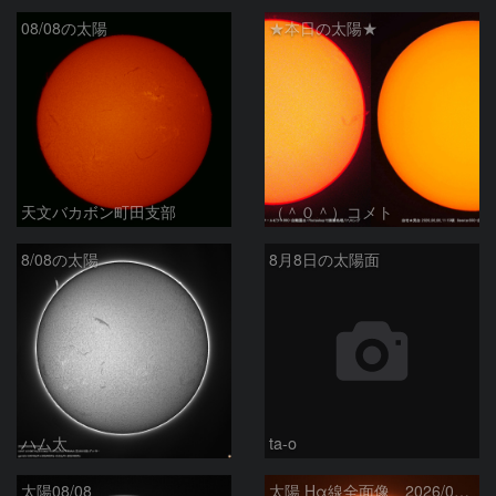
08/08の太陽
★本日の太陽★
天文バカボン町田支部
（＾０＾）コメト
8/08の太陽
8月8日の太陽面
ハム太
ta-o
太陽08/08
太陽 Hα線全面像 2026/08/08