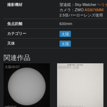
撮影機材
望遠鏡：Sky-Watcher
ヘリオ
カメラ：ZWO
ASI676MM
2.5倍バーローレンズ使用
焦点距離
630mm
カテゴリー
太陽
天体
太陽
関連作品
太陽08/07
2026/8/6 太陽
nekojun
小犬のプロキオン