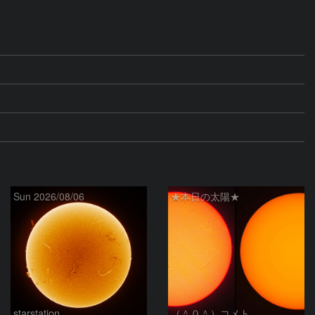
Sun 2026/08/06
★本日の太陽★
starstation
（＾０＾）コメト