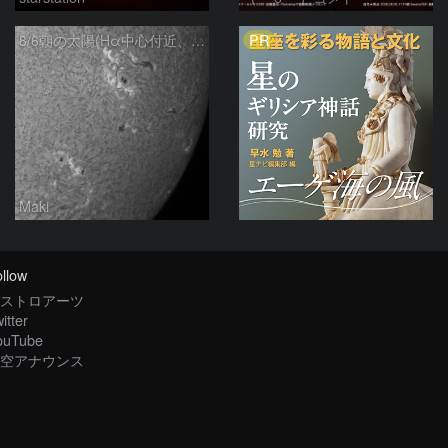
PR
8/6朝の太陽(Hα中心付近、4498、4502付近)
Maki
llow
ストロアーツ
itter
ouTube
空アナウンス