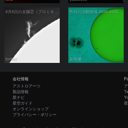
8月6日の太陽②（プロミネン北東縁 ）
昨日の活動領域 4498,4500：2026/08/05
toritori
新井優
会社情報
Fo
アストロアーツ
ア
製品情報
Tw
星ナビ
Y
星空ガイド
星
オンラインショップ
プライバシー・ポリシー