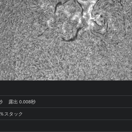
0秒
露出 0.008秒
20％スタック