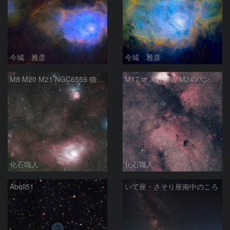
今城 雅彦
今城 雅彦
M8 M20 M21 NGC6559 猫の手星雲 いて座
M17 オメガ星雲 M24 バンビの横顔 いて座
化石職人
化石職人
Abell51
いて座・さそり座南中のころ