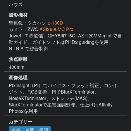
ハウス
撮影機材
望遠鏡：タカハシ
ε-130D
カメラ：ZWO
ASI2600MC Pro
Juwei-17 赤道儀、QHY5III715C+ASI120MM-mini で自
動ガイド、ガイドソフトはPHD2 guidingを使用、
N.I.N.A.で総合制御
焦点距離
430mm
画像処理
PixInsight（PI）でバイアス・フラット補正、コンポ
ジット、RGB変換、PIでBlurXTerminator、
NoiseXTerminator、ストレッチ(MAS)、
StarXTerminatorで星雲強調処理、仕上げはAffinity 
Photo2を利用
カテゴリー
星雲・星団・銀河