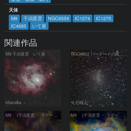
天体
M8
干潟星雲
NGC6559
IC1274
IC1275
IC4685
いて座
関連作品
M8 干潟星雲 いて座
NGC6822 バーナードの銀河 いて座
hltanaka
化石職人
M8 (干潟星雲 ・ ラグーン（Lagoon）星雲)
M8 (干潟星雲 ・ ラグーン（Lagoon）星雲)