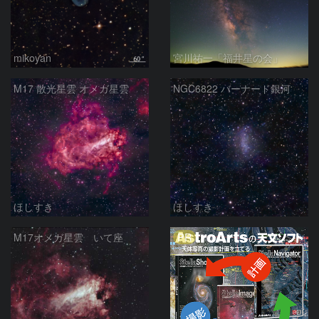
mikoyan
宮川祐一「福井星の会」
M17 散光星雲 オメガ星雲
NGC6822 バーナード銀河
ほしすき
ほしすき
PR
M17オメガ星雲 いて座