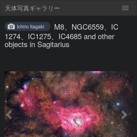
天体写真ギャラリー
Togg
navig
M8、NGC6559、IC
Ichiro Itagaki
1274、IC1275、IC4685 and other
objects in Sagitarius