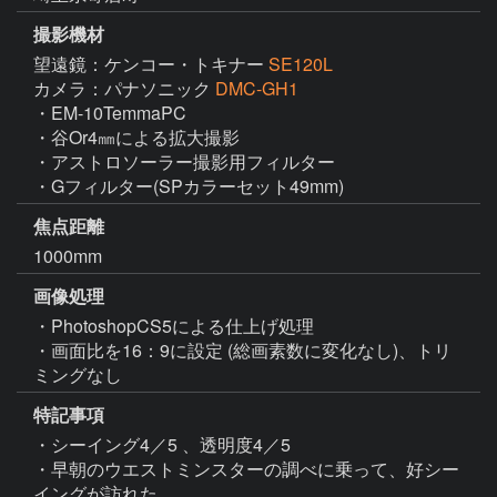
撮影機材
望遠鏡：ケンコー・トキナー
SE120L
カメラ：パナソニック
DMC-GH1
・EM-10TemmaPC

・谷Or4㎜による拡大撮影

・アストロソーラー撮影用フィルター

・Gフィルター(SPカラーセット49mm)
焦点距離
1000mm
画像処理
・PhotoshopCS5による仕上げ処理

・画面比を16：9に設定 (総画素数に変化なし)、トリ
ミングなし
特記事項
・シーイング4／5 、透明度4／5

・早朝のウエストミンスターの調べに乗って、好シー
イングが訪れた。