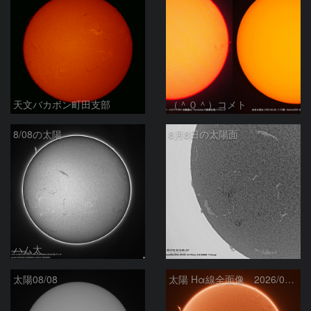
天文バカボン町田支部
（＾０＾）コメト
8/08の太陽
8月8日の太陽面
ハム太
ta-o
太陽08/08
太陽 Hα線全面像 2026/08/08