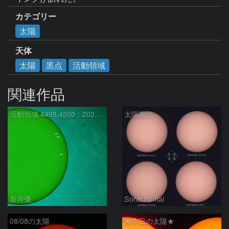
カテゴリー
太陽
天体
太陽
黒点
活動領域
関連作品
活動領域 4498,4500：2026/08/08
太陽黒点
新井優
Sorachu-hai
08/08の太陽
★本日の太陽★