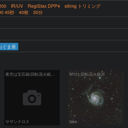
M200 IR/UV RegiStax DPP4 stlimg トリミング
490 45秒 40枚 30分
おぐま座
夜空は宝石箱(回転花火銀河 M101) Seestar50
M101 回転花火銀河
サザンクロス
take