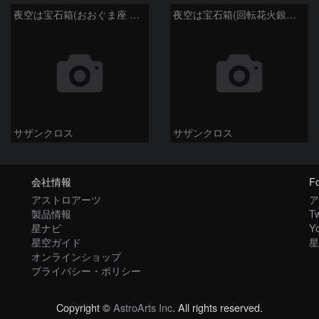
夜空は宝石箱(おおぐま座 M108) Seestar50
夜空は宝石箱(回転花火銀河 M101) Seestar50
サザンクロス
サザンクロス
会社情報
Fo
アストロアーツ
ア
製品情報
Tw
星ナビ
Y
星空ガイド
星
オンラインショップ
プライバシー・ポリシー
Copyright ©
AstroArts Inc
. All rights reserved.