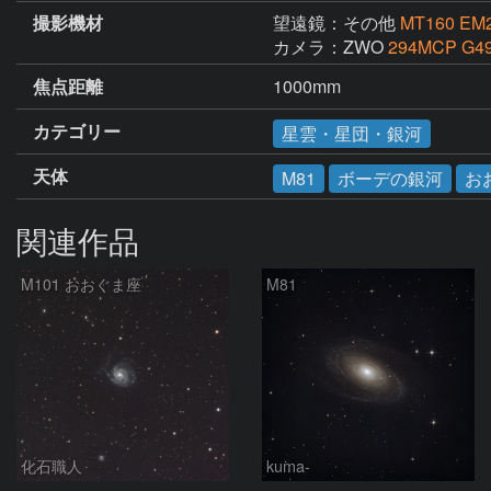
撮影機材
望遠鏡：その他
MT160 E
カメラ：ZWO
294MCP G
焦点距離
1000mm
カテゴリー
星雲・星団・銀河
天体
M81
ボーデの銀河
お
関連作品
M101 おおぐま座
M81
化石職人
kuma-