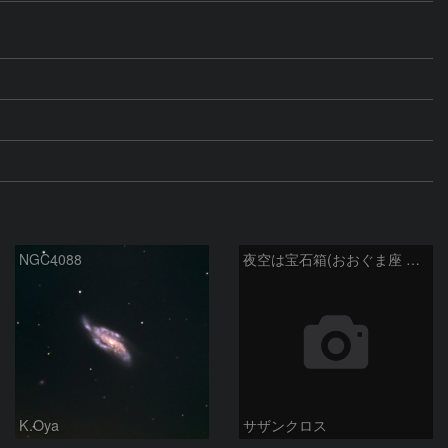
NGC4088
夜空は宝石箱(おおぐま座 NGC3198) Seestar50
K.Oya
サザンクロス