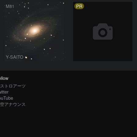
PR
M81
Y-SAITO
llow
ストロアーツ
itter
ouTube
空アナウンス