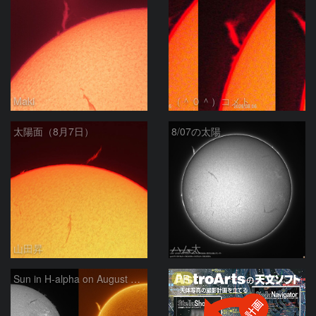
Maki
（＾０＾）コメト
太陽面（8月7日）
8/07の太陽
山田昇
ハム太
PR
Sun in H-alpha on August 7, 2026