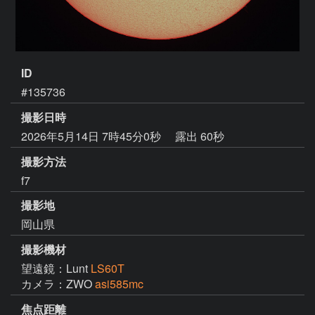
ID
#135736
撮影日時
2026年5月14日 7時45分0秒
露出 60秒
撮影方法
f7
撮影地
岡山県
撮影機材
望遠鏡：Lunt
LS60T
カメラ：ZWO
asi585mc
焦点距離