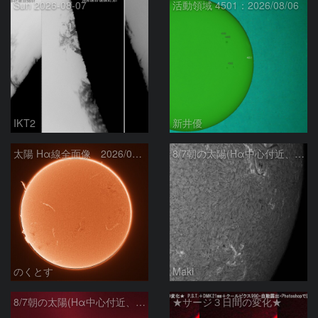
Sun 2026-08-07
活動領域 4501：2026/08/06
IKT2
新井優
太陽 Hα線全面像 2026/08/07
8/7朝の太陽(Hα中心付近、4498、4502付近)
のくとす
Maki
8/7朝の太陽(Hα中心付近、プロミネンス)
★サージ３日間の変化★