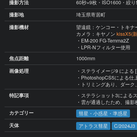
撮影方法
60秒×9枚・ISO1600・絞り5
撮影地
埼玉県寄居町
撮影機材
望遠鏡：ケンコー・トキナ
カメラ：キヤノン
kissX5
・EM-200 FG-Temma2Z

・LPR-Nフィルター使用
焦点距離
1000mm
画像処理
・ステライメージ9 による
・PhotoshopCS5によ
・トリミングあり、ダーク
特記事項
・ステラショット3による
・雲が通過したため、撮影
カテゴリー
彗星・小惑星・準惑星
天体
アトラス彗星
C/2024J3