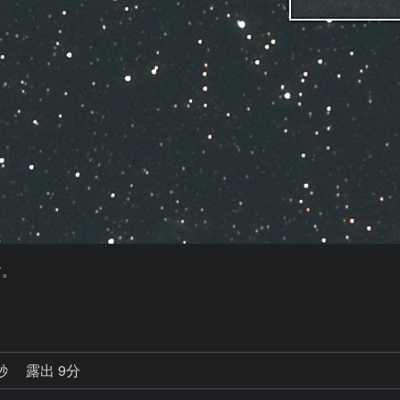
。

。
4秒
露出 9分