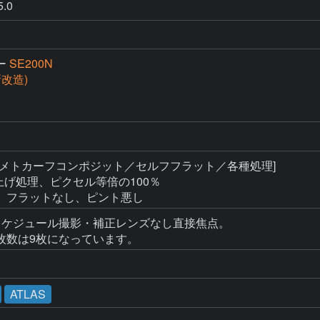
.0
ー
SE200N
(新改造)
 [メトカーフコンポジット／セルフフラット／各種処理]

る仕上げ処理、ピクセル等倍の100％

、フラットなし、ピント悪し
スケジュール撮影・補正レンズなし直接焦点。

枚数は9枚になっています。
ATLAS