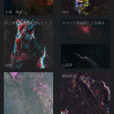
今城 雅彦
take
十三夜での網状星雲（ピッカリングの三角）
スマート望遠鏡による満月下の星雲（M16,NGC6960）
take
山田昇
はくちょう座の散光星雲（１００ｍｍ）
網状星雲