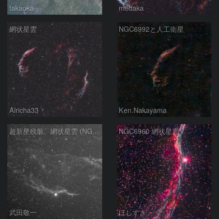
takaoka
medaka
網状星雲
NGC6992と人工衛星
Alricha33
Ken.Nakayama
超新星残骸、網状星雲 (NGC6960)
NGC6960 網状星雲
武田敬一
ほしすき