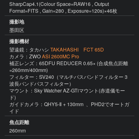
SharpCap4.1(Colour Space=RAW16 , Output
Format=FITS , Gain=280 , Exposure=120s)×46枚
撮影地
墨田区
撮影機材
望遠鏡：タカハシ
TAKAHASHI FCT 65D
カメラ：ZWO
ASI 2600MC Pro
補正レンズ：65DFU REDUCER 0.65× (合成焦点距離
=260mm/400mm)

フィルター：SV240（マルチパスバンドフィルター 3
波長バンドパスフィルター）

マウント：Sky Watcher AZ-GTiマウント(赤道儀モー
ド)

ガイドカメラ：QHY5-Ⅱ + 130mm  、PHD2でオートガ
イド
焦点距離
260mm