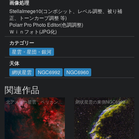
画像処理
StellaImege10(コンポシット、レベル調整、被り補
正、トーンカーブ調整 等)

Polarr Pro Photo Editor(色調調整)

Ｗｉｎフォト(JPG化)
カテゴリー
星雲・星団・銀河
天体
網状星雲
NGC6992
NGC6960
関連作品
北アメリカ星雲，ペリカン星雲，サドル付近，クレセント星雲，網状星雲・・・etc
網状星雲の東側NGC6992