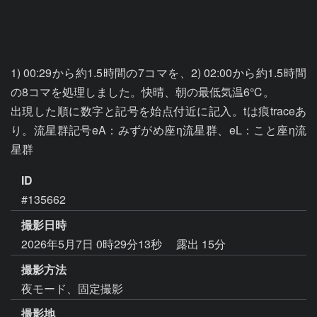
1) 00:29から約1.5時間の7コマを、2) 02:00から約1.5時間
の8コマを処理しました。快晴、朝の最低気温6℃。

出現した順に数字と記号を始点付近に記入。tは痕traceあ
り。流星群記号eA：みずがめ座η流星群、eL：こと座η流
ID
#135662
撮影日時
2026年5月7日 0時29分13秒
露出 15分
撮影方法
夜モード、固定撮影
撮影地