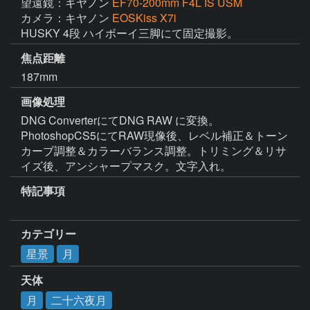
望遠鏡：キヤノン
EF70-200mm F4L IS USM
カメラ：キヤノン
EOSKiss X7i
HUSKY 4段 ハイボーイ三脚にて固定撮影。
焦点距離
187mm
画像処理
DNG ConverterにてDNG RAW に変換。
PhotoshopCS5にてRAW現像後、レベル補正＆トーン
カーブ調整＆カラーバランス調整。トリミング＆リサ
イズ後、アンシャープマスク。文字入れ。
特記事項
カテゴリー
星景
月
天体
月
二十六夜月