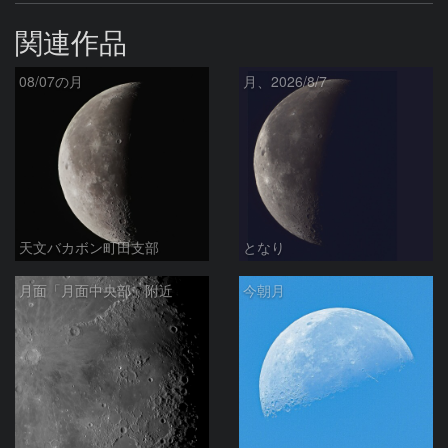
関連作品
08/07の月
月、2026/8/7
天文バカボン町田支部
となり
月面「月面中央部」附近
今朝月