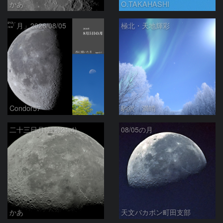
かあ
O.TAKAHASHI
「月」2026/08/05
極北・天地輝彩
Condor57
駒沢 満晴
二十三日月(月齢21.4)
08/05の月
かあ
天文バカボン町田支部