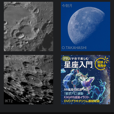
Moon 2026-08-04
今朝月
IKT2
O.TAKAHASHI
PR
Moon 2026-08-04
IKT2