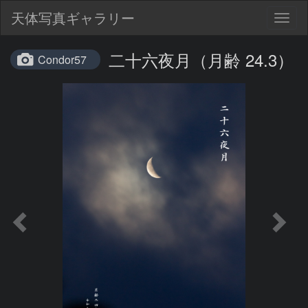
天体写真ギャラリー
Togg
navig
二十六夜月（月齢 24.3）
Condor57