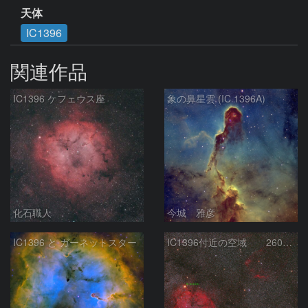
天体
IC1396
関連作品
IC1396 ケフェウス座
象の鼻星雲 (IC 1396A)
化石職人
今城 雅彦
IC1396 と ガーネットスター
IC1396付近の空域 260720