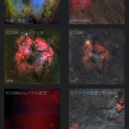
今城 雅彦
momonako
IC1396 ケフェウス座
IC1396
take
ｍ2
IC1396からバブル星雲
北アメリカ星雲とIC1396