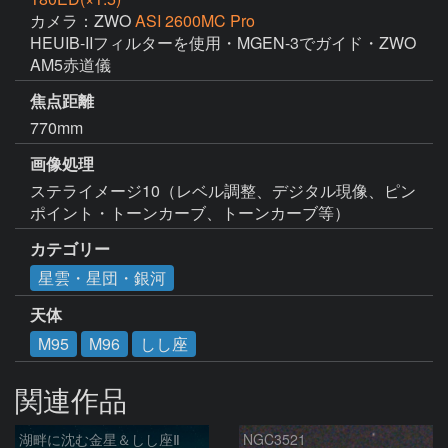
カメラ：ZWO
ASI 2600MC Pro
HEUIB-IIフィルターを使用・MGEN-3でガイド・ZWO 
AM5赤道儀
焦点距離
770mm
画像処理
ステライメージ10（レベル調整、デジタル現像、ピン
ポイント・トーンカーブ、トーンカーブ等）
カテゴリー
星雲・星団・銀河
天体
M95
M96
しし座
関連作品
湖畔に沈む金星＆しし座Ⅱ
NGC3521