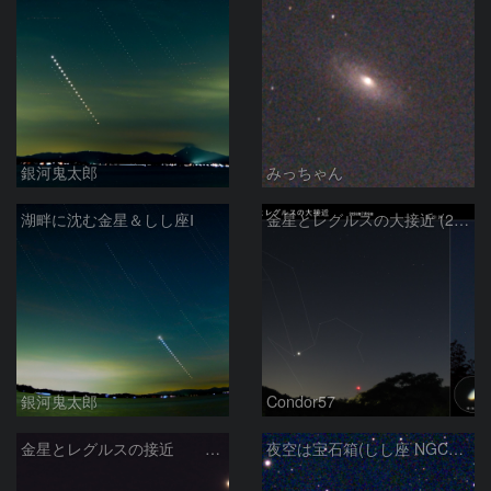
銀河鬼太郎
みっちゃん
湖畔に沈む金星＆しし座Ⅰ
金星とレグルスの大接近 (2026/07/09)
銀河鬼太郎
Condor57
金星とレグルスの接近 260709
夜空は宝石箱(しし座 NGC2903) Seestar50