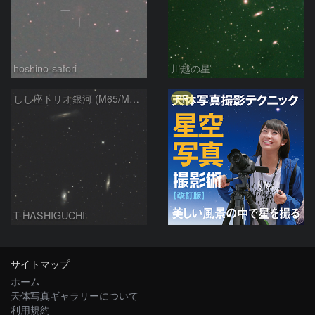
hoshino-satori
川越の星
PR
しし座トリオ銀河 (M65/M66/NGC3628) 2026/05/11
T-HASHIGUCHI
サイトマップ
ホーム
天体写真ギャラリーについて
利用規約