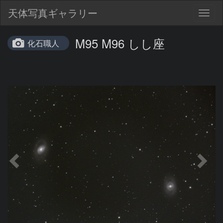
天体写真ギャラリー
Togg
navig
M95 M96 しし座
化石職人