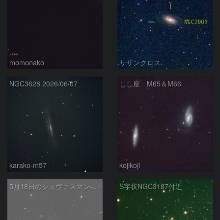
momonako
サザンクロス
NGC3628 2026/06/07
しし座 M65＆M66
karako-m57
kojikoji
5月18日のシュヴァスマン-ヴァハマン第1彗星（29P）
S字状NGC3187付近