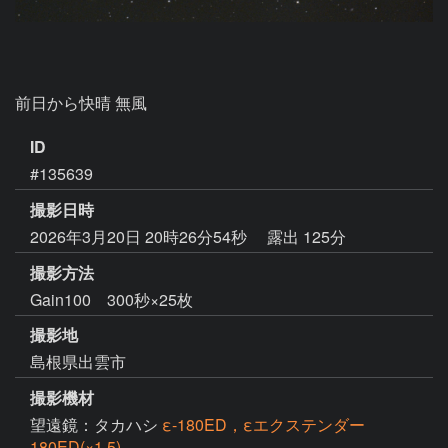
ID
#135639
撮影日時
2026年3月20日 20時26分54秒
露出 125分
撮影方法
Gain100 300秒×25枚
撮影地
島根県出雲市
撮影機材
望遠鏡：タカハシ
ε-180ED，εエクステンダー
180ED(×1.5)