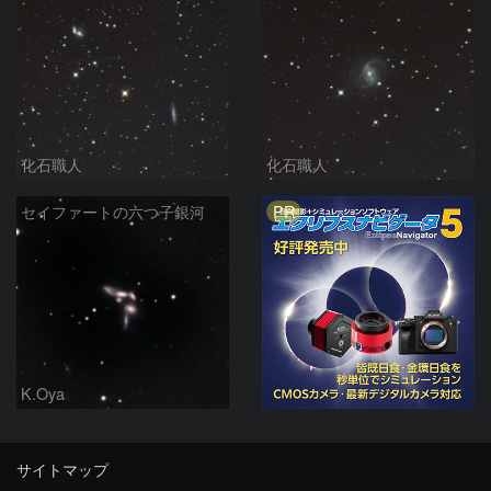
化石職人
化石職人
PR
セイファートの六つ子銀河
K.Oya
サイトマップ