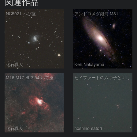
関連作品
NC5921 へび座
アンドロメダ銀河 M31
化石職人
Ken.Nakayama
M16 M17 Sh2-54 いて座 へび座
セイファートの六つ子とUGC10127
化石職人
hoshino-satori