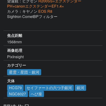
望遠鏡：ビクセン
R200SS+エクステンダー
PH+canonエクステンダーEF1.4×
カメラ：キヤノン
EOS R8
Sightron CometBPフィルター

焦点距離
1568mm
画像処理
PixInsight
カテゴリー
星雲・星団・銀河
天体
HCG79
セイファートの六つ子銀河
銀河
NGC6027
へび座