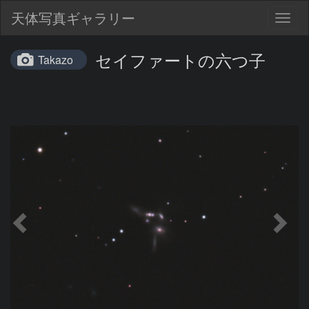
天体写真ギャラリー
Togg
navig
セイファートの六つ子
Takazo