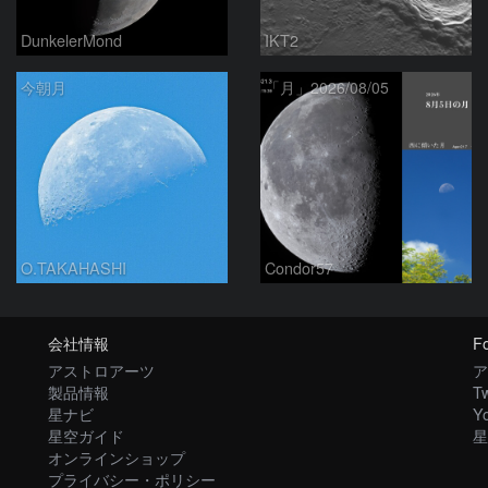
DunkelerMond
IKT2
今朝月
「月」2026/08/05
O.TAKAHASHI
Condor57
会社情報
Fo
アストロアーツ
ア
製品情報
Tw
星ナビ
Y
星空ガイド
星
オンラインショップ
プライバシー・ポリシー