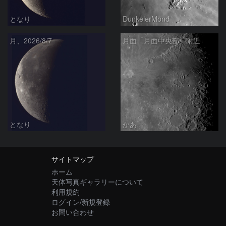
となり
DunkelerMond
月、2026/8/7
月面「月面中央部」附近
となり
かあ
サイトマップ
ホーム
天体写真ギャラリーについて
利用規約
ログイン/新規登録
お問い合わせ