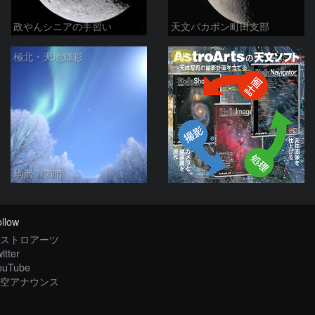
政やんシニアの手習い
天文バカボン町田支部
PR
極北・天地輝彩
駒沢 満晴
llow
ストロアーツ
itter
ouTube
空アナウンス