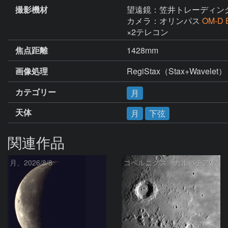
撮影機材
望遠鏡：笠井トレーディン
カメラ：オリンパス
OM-D 
×2テレコン
焦点距離
1428mm
画像処理
RegiStax（Stax+Wavelet）
カテゴリー
月
天体
月
下弦
関連作品
月、2026/8/8
コペルニクス、カルパチア山脈付近