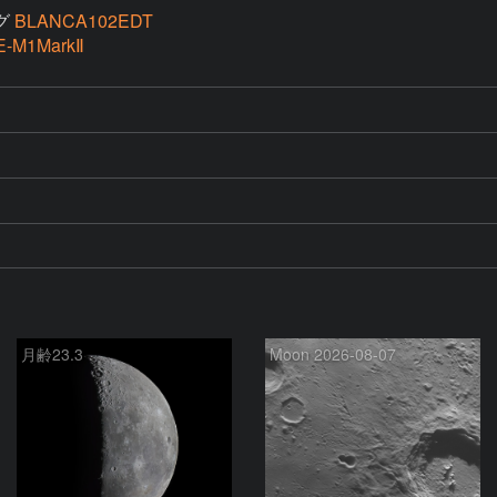
グ
BLANCA102EDT
E-M1MarkⅡ
月齢23.3
Moon 2026-08-07