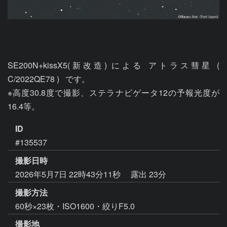
SE200N+kissX5(新改造) による アトラス彗星 ( 
C/2022QE78 )   です。

※高度30.8度で撮影、ステラナビゲータ12の予報光度が
16.4等。
ID
#135537
撮影日時
2026年5月7日 22時43分11秒
露出 23分
撮影方法
60秒×23枚・ISO1600・絞りF5.0
撮影地