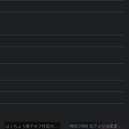
はくちょう座デネブ付近の空域 260720
NGC7000 北アメリカ星雲