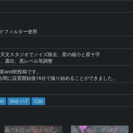
ンドフィルター使用
ト、天文スタジオでノイズ除去、星の縮小と星十字

18で色調、露出、黒レベル等調整
撮影and初投稿です。

合間に設置開始後15分で撮り始めることができました。
00
Sh2-117
C20
α(デネブ)~γ(サドル)付近 NGC7000 北アメリカ星雲 IC5067~5070 ペリカン星雲 はくちょう座
はくちょう座の散光星雲（１００ｍｍ）