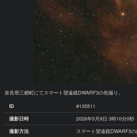
奈良県三郷町にてスマート望遠鏡DWARF3の初撮り。
ID
#135511
撮影日時
2026年5月9日 3時10分0秒
撮影方法
スマート望遠鏡DWARF3の経