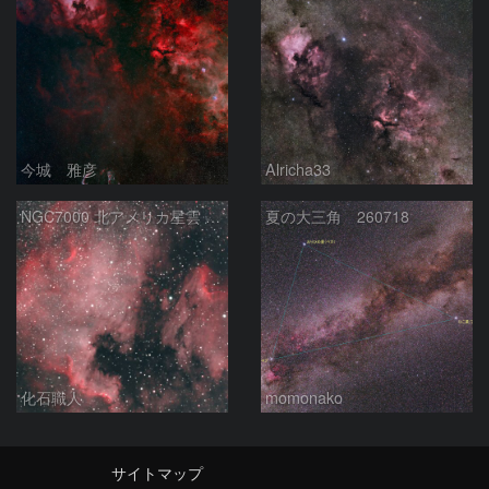
今城 雅彦
Alricha33
NGC7000 北アメリカ星雲 IC5067~5070 ペリカン星雲 はくちょう座
夏の大三角 260718
化石職人
momonako
サイトマップ