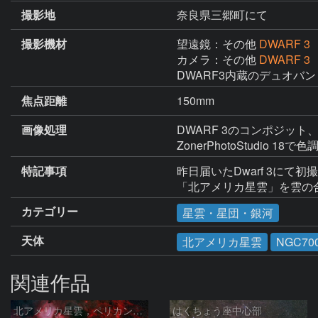
撮影地
奈良県三郷町にて
撮影機材
望遠鏡：その他
DWARF 3
カメラ：その他
DWARF 3
DWARF3内蔵のデュオバ
焦点距離
150mm
画像処理
DWARF 3のコンポジッ
ZonerPhotoStudio 
特記事項
昨日届いたDwarf 3にて初
「北アメリカ星雲」を雲の
カテゴリー
星雲・星団・銀河
天体
北アメリカ星雲
NGC70
関連作品
北アメリカ星雲，ペリカン星雲，サドル付近，クレセント星雲，網状星雲・・・etc
はくちょう座中心部