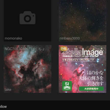
momonako
ninbasu3000
PR
NGC700 IC5067 はくちょう座
take
llow