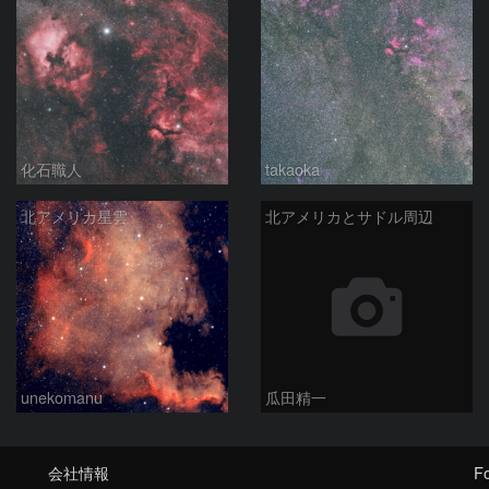
化石職人
takaoka
北アメリカ星雲
北アメリカとサドル周辺
unekomanu
瓜田精一
会社情報
Fo