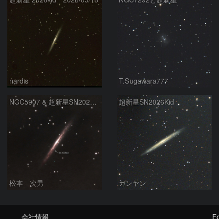
nardis
T.Sugawara777
NGC5907 & 超新星SN2026kid
超新星SN2026Kid
松本 次男
ガンヤン
会社情報
Fo