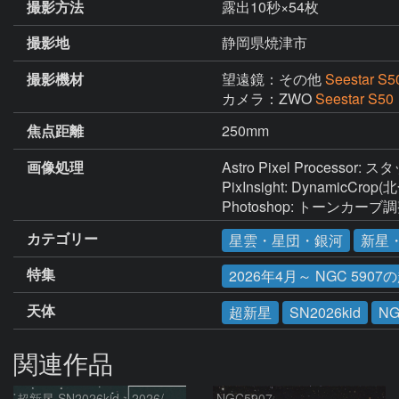
撮影方法
露出10秒×54枚
撮影地
静岡県焼津市
撮影機材
望遠鏡：その他
Seestar S5
カメラ：ZWO
Seestar S50
焦点距離
250mm
画像処理
Astro Pixel Processor: ス
PixInsight: DynamicCr
Photoshop: トーンカー
カテゴリー
星雲・星団・銀河
新星
特集
2026年4月～ NGC 5907の
天体
超新星
SN2026kid
NG
関連作品
超新星 SN2026kid：2026/05/18
NGC5907