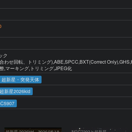
0
タック

op(北合わせ回転、トリミング),ABE,SPCC,BXT(Correct Only),GHS,H
ブ調整,マーキング,トリミング,JPEG化
・超新星・突発天体
超新星2026kid
C5907
超新星 2026kid 2026/05/18
NGC7292と超新星