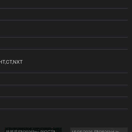
T,CT,NXT

超新星SN2026fov (NGC7292) 5/17
15/05/2026 SN2026kid in NGC5907