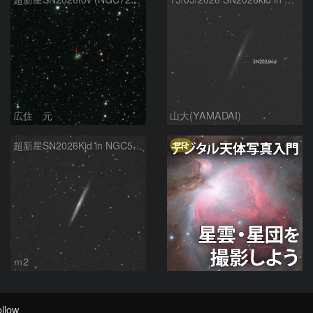
広住 元
山大(YAMADAI)
PR
超新星SN2026Kid in NGC5907
ｍ2
llow