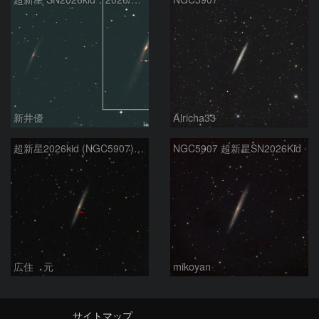
新井優
Alricha33
超新星2026kid (NGC5907) 5/17
NGC5907 超新星SN2026Kid
広住 元
mikoyan
サイトマップ