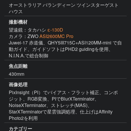
オーストラリア バランディーン ツインスターゲスト
ハウス
撮影機材
望遠鏡：タカハシ
ε-130D
カメラ：ZWO
ASI2600MC Pro
Juwei-17 赤道儀、QHY5III715C+ASI120MM-mini で自
動ガイド、ガイドソフトはPHD2 guidingを使用、
N.I.N.A.で総合制御
焦点距離
430mm
画像処理
PixInsight（PI）でバイアス・フラット補正、コンポ
ジット、RGB変換、PIでBlurXTerminator、
NoiseXTerminator、ストレッチ(MAS)、
StarXTerminatorで星雲強調処理、仕上げはAffinity 
Photo2を利用
カテゴリー