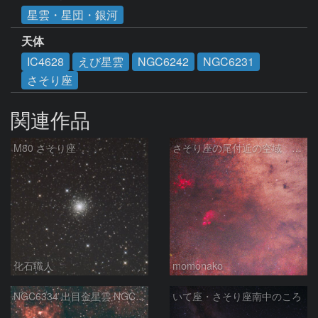
星雲・星団・銀河
天体
IC4628
えび星雲
NGC6242
NGC6231
さそり座
関連作品
M80 さそり座
さそり座の尾付近の空域 260718
化石職人
momonako
NGC6334 出目金星雲 NGC6357 彼岸花星雲 さそり座
いて座・さそり座南中のころ