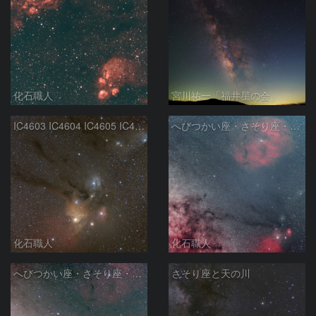
化石職人
宮川祐一「福井星の会」
IC4603 IC4604 IC4605 IC4606 Sh2-9 IC4592 カラフルタウン 青い馬頭星雲 さそり座
へびつかい座・さそり座・いて座と天の川
化石職人
化石職人
へびつかい座・さそり座・いて座と天の川
さそり座と天の川