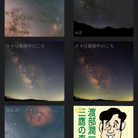
化石職人
ｍ2
さそり座南中のころ
さそり座南中のころ
宮川祐一「福井星の会」
宮川祐一「福井星の会」
PR
Sh2-27～さそり座頭部 へびつかい座 さそり座