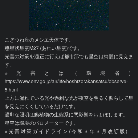
こぎつね座のメシエ天体です。

惑星状星雲M27 (あれい星雲)です。

光害の対策を適正に行えば都市部でも星空は綺麗に見えま
す。

※光害とは（環境省）
https://www.env.go.jp/air/life/hoshizorakansatsu/observe-
5.html

上方に漏れている光や過剰な光が夜空を明るく照らして星
を見えにくくしているだけです。

過剰な照明は動植物の生態系に悪影響をおよぼします。

星空は環境のバロメーターです。

※光害対策ガイドライン(令和３年３月改訂版)　