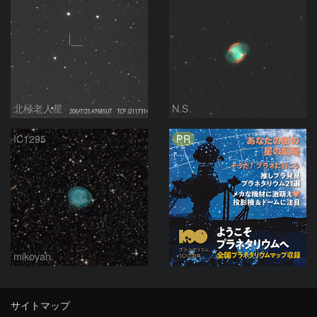
北極老人星
N.S.
PR
IC1295
mikoyan
サイトマップ