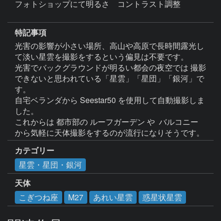
フォトショップにて明るさ　コントラスト調整

特記事項
光害の影響が小さい場所、高山や高原で長時間露光し
て淡い星雲を撮影をするという偏見は不要です。

光害でバックグラウンドが明るい都会の夜空では 撮影
できないと思われている「星雲」「星団」「銀河」で
す。

自宅ベランダから Seestar50 を使用して自動撮影しま
した。

これからは 都市部の ルーフガーデン や  バルコニー 
カテゴリー
星雲・星団・銀河
天体
こぎつね座
M27
あれい星雲
惑星状星雲