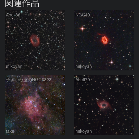
関連作品
Abell80
NGC40
mikoyan
mikoyan
子ぎつね座のNGC6823
Abell79
take
mikoyan