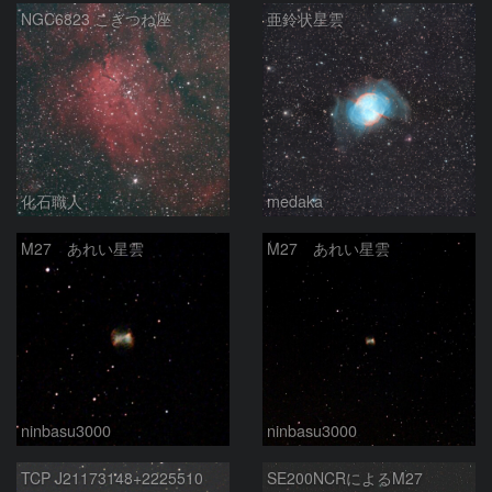
NGC6823 こぎつね座
亜鈴状星雲
化石職人
medaka
M27 あれい星雲
M27 あれい星雲
ninbasu3000
ninbasu3000
TCP J21173148+2225510
SE200NCRによるM27