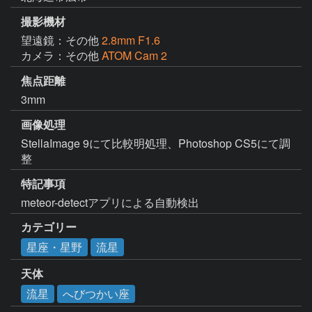
撮影機材
望遠鏡：その他
2.8mm F1.6
カメラ：その他
ATOM Cam 2
焦点距離
3mm
画像処理
StellaImage 9にて比較明処理、Photoshop CS5にて調
整
特記事項
meteor-detectアプリによる自動検出
カテゴリー
星座・星野
流星
天体
流星
へびつかい座