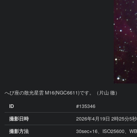
へび座の散光星雲 M16(NGC6611)です。（片山 徹）
ID
#135346
撮影日時
2026年4月19日 2時25分5
撮影方法
30sec×16、ISO2560