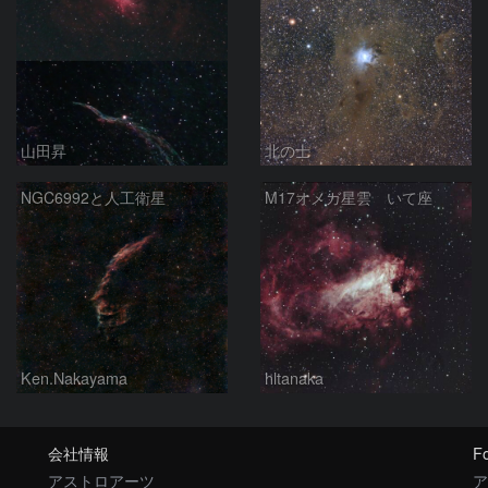
山田昇
北の士
NGC6992と人工衛星
M17オメガ星雲 いて座
Ken.Nakayama
hltanaka
会社情報
Fo
アストロアーツ
ア