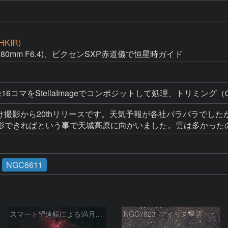
HKIR)
1280mm F6.4)、ビクセンSXP赤道儀で恒星時ガイド
6コマをStellaImageでコンポジットして処理、トリミング（0.
け撮影から20thリリースです。天気予報が各社バラバラでしたが、
影できればという事で天城高原に向かいました。雲は多かった
NGC6611
スマート望遠鏡による満月下の星雲（M16,NGC6960）
NGC7023_アイリス星雲