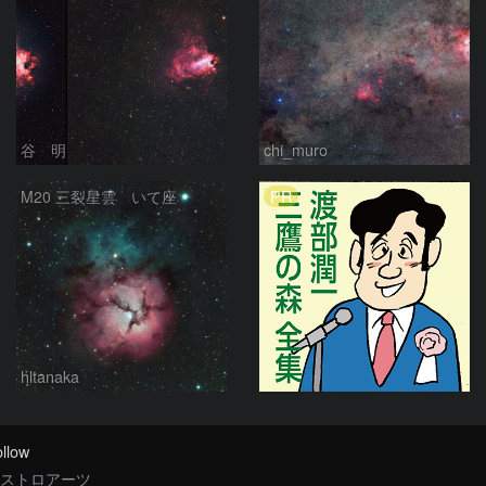
谷 明
chi_muro
PR
M20 三裂星雲 いて座
hltanaka
llow
ストロアーツ