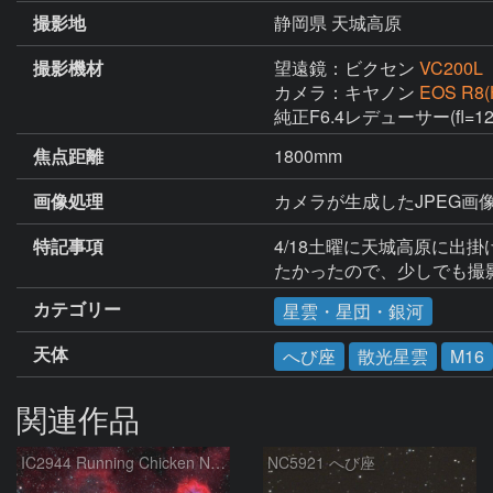
撮影地
静岡県 天城高原
撮影機材
望遠鏡：ビクセン
VC200L
カメラ：キヤノン
EOS R8(
純正F6.4レデューサー(fl=
焦点距離
1800mm
画像処理
カメラが生成したJPEG画像1
特記事項
4/18土曜に天城高原に出掛
たかったので、少しでも撮
カテゴリー
星雲・星団・銀河
天体
へび座
散光星雲
M16
関連作品
IC2944 Running Chicken Nebula
NC5921 へび座