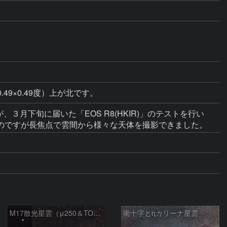
49×0.49度）上が北です。
３月下旬に届いた「EOS R8(HKIR)」のテストを行い
のですが長焦点で雲間から様々な天体を撮影できました。
M17散光星雲（μ250＆TOA130）
南十字とηカリーナ星雲