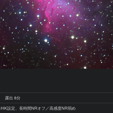
秒
露出 8分
0、WB/HK設定、長時間NRオフ／高感度NR弱め