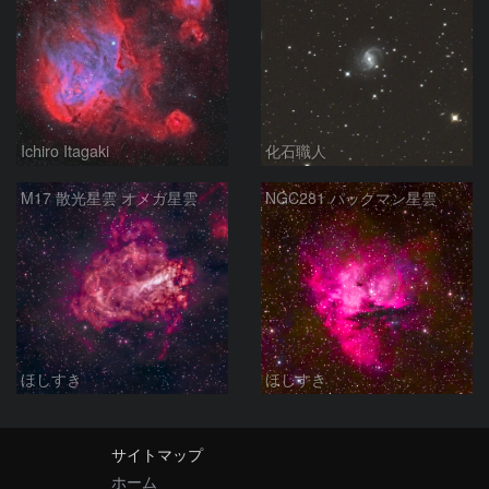
Ichiro Itagaki
化石職人
M17 散光星雲 オメガ星雲
NGC281 パックマン星雲
ほしすき
ほしすき
サイトマップ
ホーム