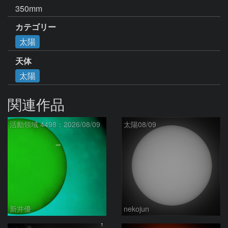
350mm
カテゴリー
太陽
天体
太陽
関連作品
活動領域 4498：2026/08/09
太陽08/09
新井優
nekojun