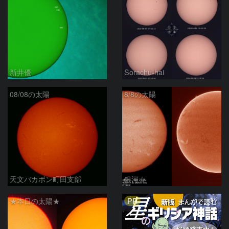
新井優
Sorachu-hai
08/08の太陽
8/8の太陽
天文バカボン町田支部
銀河☆
PR
★本日の太陽★