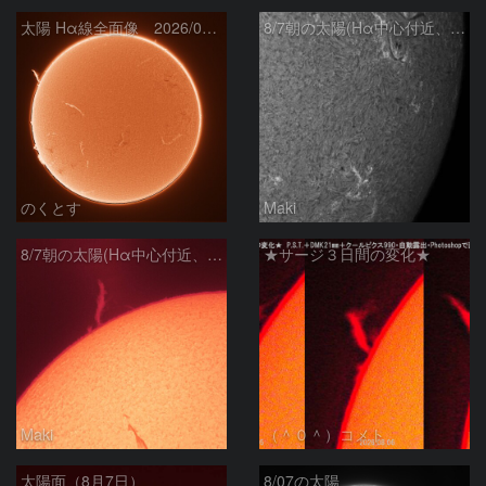
太陽 Hα線全面像 2026/08/07
8/7朝の太陽(Hα中心付近、4498、4502付近)
のくとす
Maki
8/7朝の太陽(Hα中心付近、プロミネンス)
★サージ３日間の変化★
Maki
（＾０＾）コメト
太陽面（8月7日）
8/07の太陽