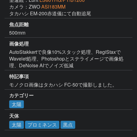
カメラ：ZWO
ASI183MM
タカハシ EM-200赤道儀にて自動追尾
焦点距離
500mm
画像処理
AutoStakkertで良像10%スタック処理、RegiStaxで
Wavelet処理、Photoshopとステライメージで画像処
理、DeNoise AIでノイズ低減
特記事項
モノクロ画像はタカハシ FC-50で撮影しました。
カテゴリー
太陽
天体
太陽
プロミネンス
黒点