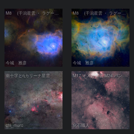
M8 (干潟星雲 ・ ラグーン（Lagoon）星雲)
M8 (干潟星雲 ・ ラグーン（Lagoon）星雲)
今城 雅彦
今城 雅彦
南十字とηカリーナ星雲
M17 オメガ星雲 M24 バンビの横顔 いて座
chi_muro
化石職人