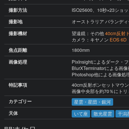
撮影方法
ISO25600、10秒×23
撮影地
オーストラリア バランディ
撮影機材
望遠鏡：その他
40cm反
カメラ：キヤノン
EOS 6
焦点距離
1800mm
画像処理
PixInsightによるダ
BlurXTerminatorによ
Photoshop他による画像処
特記事項
40cm反射ポンセットマウ
画像中央部を約70％にトリ
カテゴリー
星雲・星団・銀河
天体
いて座
散光星雲
干潟