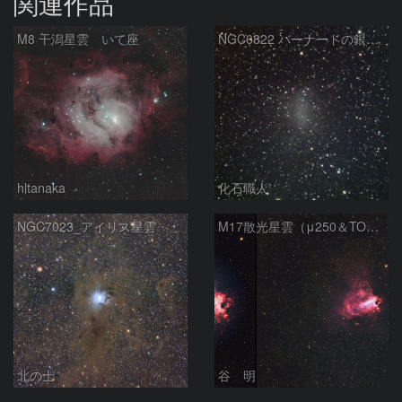
関連作品
M8 干潟星雲 いて座
NGC6822 バーナードの銀河 いて座
hltanaka
化石職人
NGC7023_アイリス星雲
M17散光星雲（μ250＆TOA130）
北の士
谷 明