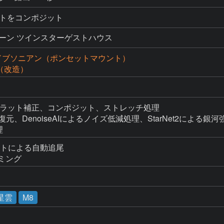
ショットをコンポジット
ーン ツインスターゲストハウス
射ドブソニアン（ポンセットマウント）
D（改造）
ーク・フラット補正、コンポジット、ストレッチ処理

る画像復元、DenoiseAIによるノイズ低減処理、StarNet2による銀河
理
ントによる自動追尾

ミング
星雲
M8