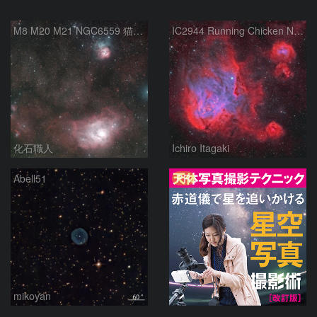
M8 M20 M21 NGC6559 猫の手星雲 いて座
IC2944 Running Chicken Nebula
化石職人
Ichiro Itagaki
PR
Abell51
mikoyan