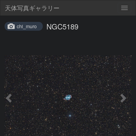
天体写真ギャラリー
Togg
navig
NGC5189
chi_muro