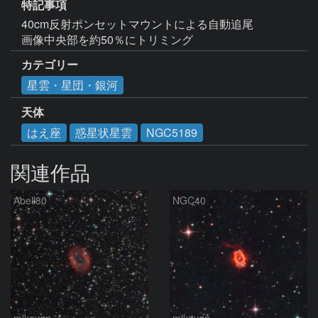
特記事項
40cm反射ポンセットマウントによる自動追尾

画像中央部を約50％にトリミング
カテゴリー
星雲・星団・銀河
天体
はえ座
惑星状星雲
NGC5189
関連作品
Abell80
NGC40
mikoyan
mikoyan