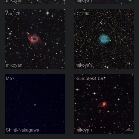
Abell79
IC1295
mikoyan
mikoyan
M57
Kohoutek4-55
Shinji-Nakagawa
mikoyan