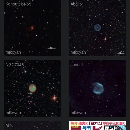
Kohoutek4-55
Abell51
mikoyan
mikoyan
NGC7048
Jones1
mikoyan
mikoyan
PR
M76