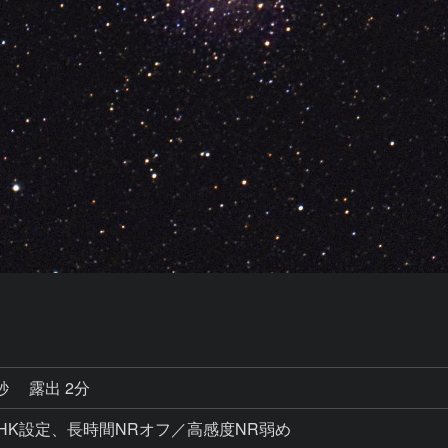
5秒
露出 2分
、WB/HK設定、長時間NRオフ／高感度NR弱め