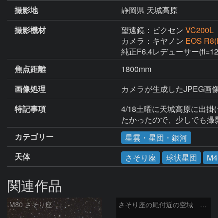
撮影地
静岡県 天城高原
撮影機材
望遠鏡：ビクセン
VC200L
カメラ：キヤノン
EOS R8(
純正F6.4レデューサー(fl=
焦点距離
1800mm
画像処理
カメラが生成したJPEG画像4
特記事項
4/18土曜に天城高原に出掛
たかったので、少しでも撮
カテゴリー
星雲・星団・銀河
天体
さそり座
球状星団
M4
関連作品
M80 さそり座
さそり座の尾付近の空域 260718