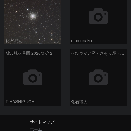
化石職人
momonako
M55球状星団 2026/07/12
へびつかい座・さそり座・いて座と天の川
T-HASHIGUCHI
化石職人
サイトマップ
ホーム