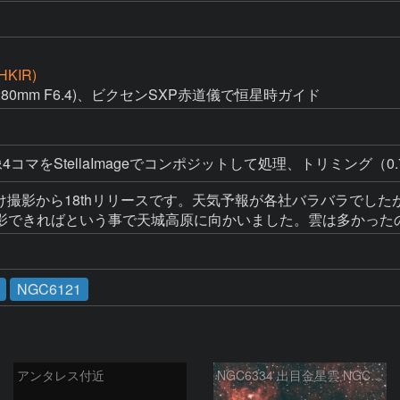
HKIR)
1280mm F6.4)、ビクセンSXP赤道儀で恒星時ガイド
コマをStellaImageでコンポジットして処理、トリミング（0.
け撮影から18thリリースです。天気予報が各社バラバラでしたが、
影できればという事で天城高原に向かいました。雲は多かった
NGC6121
アンタレス付近
NGC6334 出目金星雲 NGC6357 彼岸花星雲 さそり座