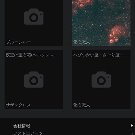
ブルーシルー
化石職人
夜空は宝石箱(ヘルクレス座 M92) Seestar50
へびつかい座・さそり座・いて座と天の川
サザンクロス
化石職人
会社情報
Fo
アストロアーツ
ア