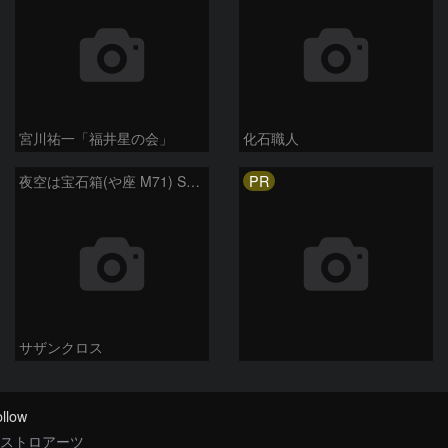
宮川祐一「福井星の会」
化石職人
PR
夜空は宝石箱(や座 M71) Seestar50
サザンクロス
llow
ストロアーツ