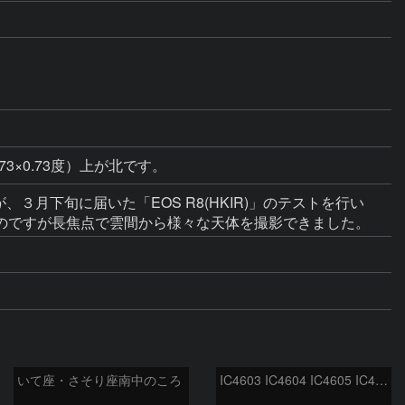
73×0.73度）上が北です。
３月下旬に届いた「EOS R8(HKIR)」のテストを行い
のですが長焦点で雲間から様々な天体を撮影できました。
いて座・さそり座南中のころ
IC4603 IC4604 IC4605 IC4606 Sh2-9 IC4592 カラフルタウン 青い馬頭星雲 さそり座