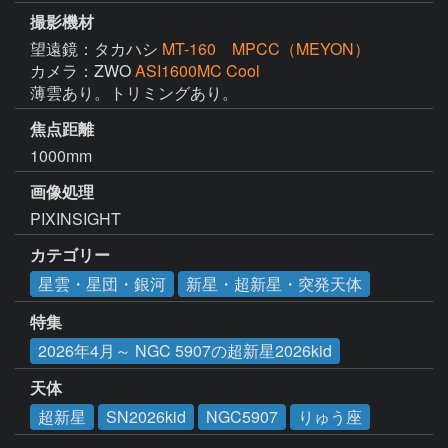
撮影機材
望遠鏡：タカハシ
MT-160 MPCC（MEYON）
カメラ：ZWO
ASI1600MC Cool
薄雲あり。トリミングあり。
焦点距離
1000mm
画像処理
PIXINSIGHT
カテゴリー
星雲・星団・銀河
新星・超新星・突発天体
特集
2026年4月～ NGC 5907の超新星2026kid
天体
超新星
SN2026kid
NGC5907
りゅう座