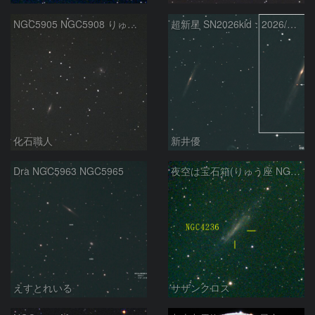
NGC5905 NGC5908 りゅう座
超新星 SN2026kid：2026/05/18
化石職人
新井優
Dra NGC5963 NGC5965
夜空は宝石箱(りゅう座 NGC4236) Seestar50
えすとれいる
サザンクロス