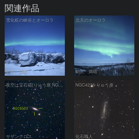
関連作品
雪化粧の峡谷とオーロラ
北天のオーロラ
駒沢 満晴
駒沢 満晴
夜空は宝石箱(りゅう座 NGC6503) Seestar50
NGC4236 りゅう座
サザンクロス
化石職人