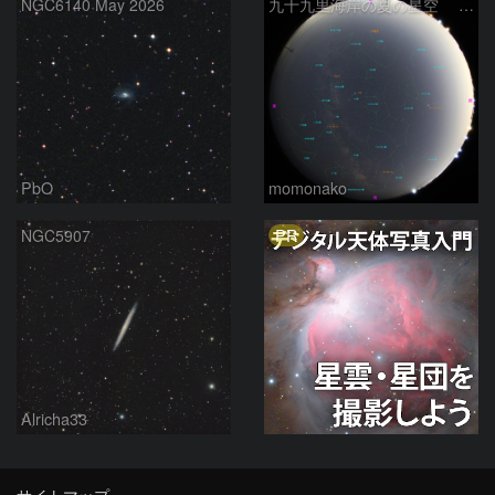
NGC6140 May 2026
九十九里海岸の夏の星空 260518
PbO
momonako
PR
NGC5907
Alricha33
サイトマップ