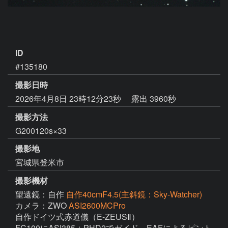
ID
#135180
撮影日時
2026年4月8日 23時12分23秒
露出 3960秒
撮影方法
G200120s×33
撮影地
宮城県登米市
撮影機材
望遠鏡：自作
自作40cmF4.5(主斜鏡：Sky-Watcher)
カメラ：ZWO
ASI2600MCPro
自作ドイツ式赤道儀（E-ZEUSⅡ）

FC100にASI385＋PHD2でガイド　EAFによるピント