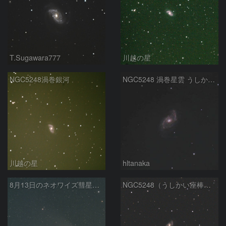
T.Sugawara777
川越の星
NGC5248渦巻銀河
NGC5248 渦巻星雲 うしかい座
川越の星
hltanaka
8月13日のネオワイズ彗星（C/2020 F3）&NGC5248
NGC5248（うしかい座棒渦巻銀河）