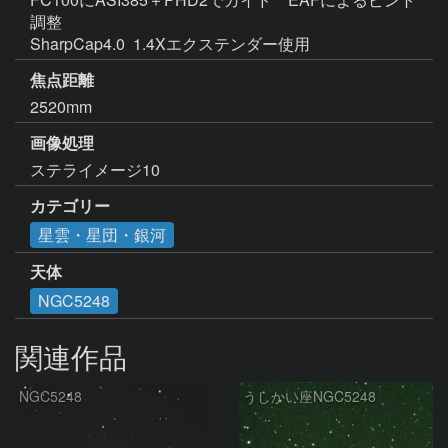
調整

SharpCap4.0  1.4Xエクステンダー使用 
焦点距離
2520mm
画像処理
カテゴリー
星雲・星団・銀河
天体
NGC5248
関連作品
NGC5248
うしかい座NGC5248