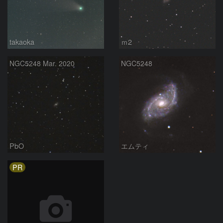
takaoka
ｍ2
NGC5248 Mar. 2020
NGC5248
PbO
エムティ
PR