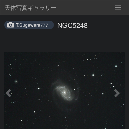
天体写真ギャラリー
Togg
navig
NGC5248
T.Sugawara777