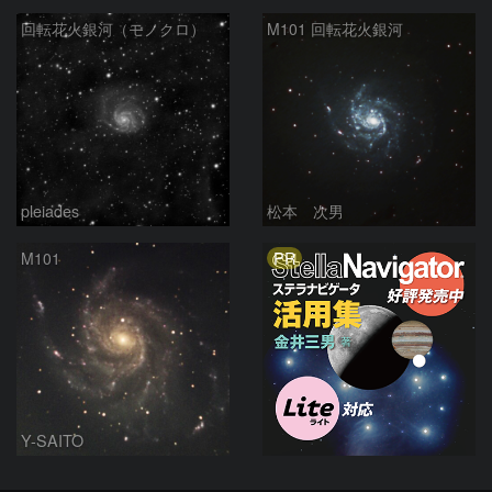
回転花火銀河（モノクロ）
M101 回転花火銀河
pleiades
松本 次男
PR
M101
Y-SAITO