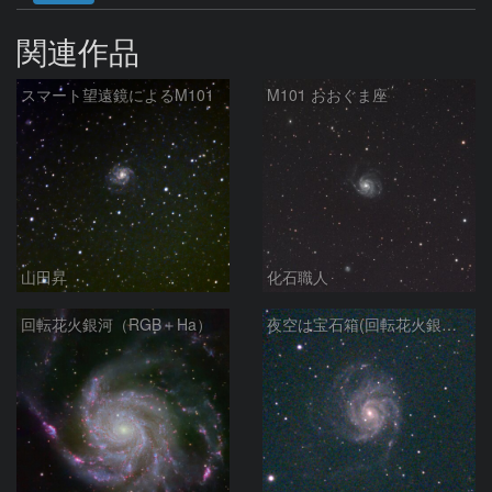
関連作品
スマート望遠鏡によるM101
M101 おおぐま座
山田昇
化石職人
回転花火銀河（RGB＋Ha）
夜空は宝石箱(回転花火銀河 M101) Seestar50