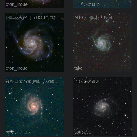
oton_inoue
サザンクロス
回転花火銀河（RGB合成）
M101 回転花火銀河
oton_inoue
take
夜空は宝石箱(回転花火銀河 M101) Seestar50
回転花火銀河
サザンクロス
you5090