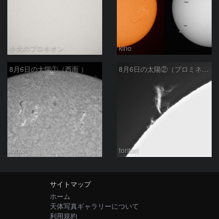
小犬のプロキオン
kino
8月6日の太陽①（西面 ）
8月6日の太陽②（プロミネン北東縁 ）
toritori
toritori
サイトマップ
ホーム
天体写真ギャラリーについて
利用規約