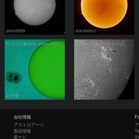
yasu9999
starstation
昨日の活動領域 4498,4500：2026/08/05
8/6朝の太陽(Hα中心付近、4498、4502付近)
新井優
Maki
会社情報
Fo
アストロアーツ
ア
製品情報
Tw
星ナビ
Y