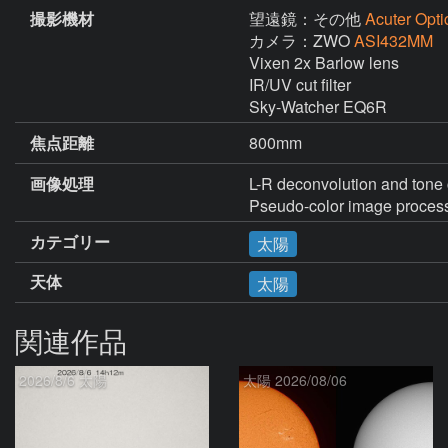
撮影機材
望遠鏡：その他
Acuter Opti
カメラ：ZWO
ASI432MM
Vixen 2x Barlow lens

IR/UV cut filter

Sky-Watcher EQ6R
焦点距離
800mm
画像処理
L-R deconvolution and tone 
Pseudo-color image process
カテゴリー
太陽
天体
太陽
関連作品
2026/8/6 太陽
太陽 2026/08/06