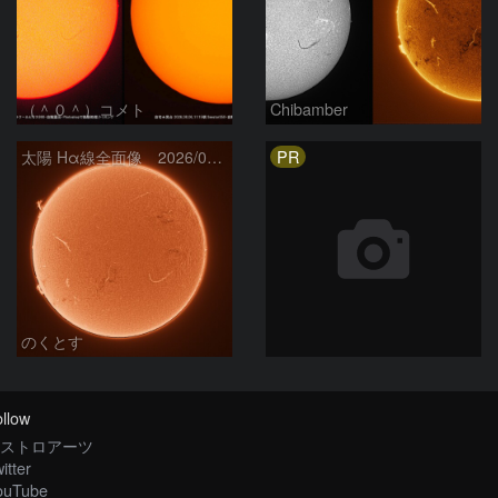
（＾０＾）コメト
Chibamber
PR
太陽 Hα線全面像 2026/08/06
のくとす
llow
ストロアーツ
itter
ouTube