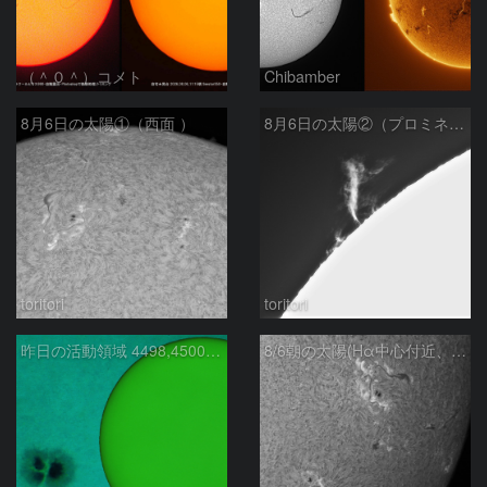
（＾０＾）コメト
Chibamber
8月6日の太陽①（西面 ）
8月6日の太陽②（プロミネン北東縁 ）
toritori
toritori
昨日の活動領域 4498,4500：2026/08/05
8/6朝の太陽(Hα中心付近、4498、4502付近)