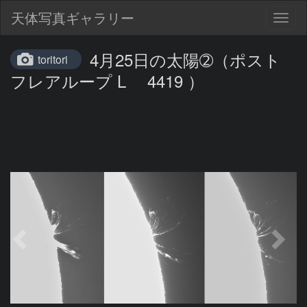
天体写真ギャラリー
Togg
navig
4月25日の太陽➁（ポスト
toritori
フレアループ L 4419 ）