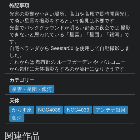
特記事項
光害の影響が小さい場所、高山や高原で長時間露光し
て淡い星雲を撮影をするという偏見は不要です。

光害でバックグラウンドが明るい都会の夜空では 撮影
できないと思われている「星雲」「星団」「銀河」で
す。

自宅ベランダから Seestar50 を使用して自動撮影しま
した。

これからは 都市部の ルーフガーデン や  バルコニー 
カテゴリー
星雲・星団・銀河
天体
からす座
NGC4038
NGC4039
アンテナ銀河
銀河
関連作品