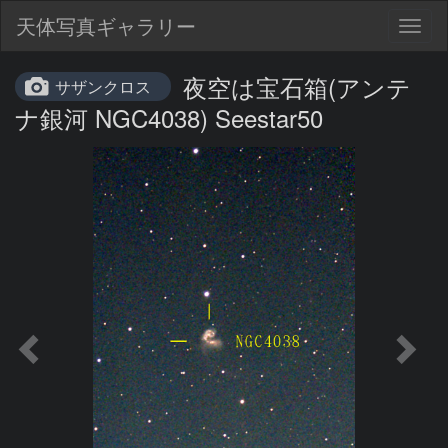
天体写真ギャラリー
Togg
navig
夜空は宝石箱(アンテ
サザンクロス
ナ銀河 NGC4038) Seestar50