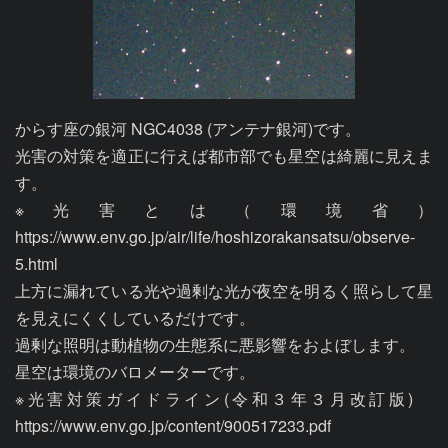
からす座の銀河 NGC4038 (アンテナ銀河)です。

光害の対策を適正に行えば都市部でも星空は綺麗に見えま
す。

※光害とは（環境省）
https://www.env.go.jp/air/life/hoshizorakansatsu/observe-
5.html

上方に漏れている光や過剰な光が夜空を明るく照らして星
を見えにくくしているだけです。

過剰な照明は動植物の生態系に悪影響をおよぼします。

星空は環境のバロメーターです。

※光害対策ガイドライン(令和３年３月改訂版)　
https://www.env.go.jp/content/900517233.pdf