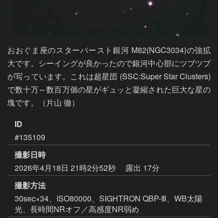
おおぐま座のスターバースト銀河 M82(NGC3034)の強拡
大です。シーイングが良かったので銀河中心部にツブツブ
が写っています。これは超星団 (SSC:Super Star Clusters)
で数十万～数百万個の星がギュッと凝縮された巨大な星の
塊です。（片山 徹）
ID
#135109
撮影日時
2026年4月18日 21時2分52秒
露出 17分
撮影方法
30sec×34、ISO80000、SIGHTRON QBP-Ⅲ、WB太陽
光、長時間NRオフ／高感度NR弱め