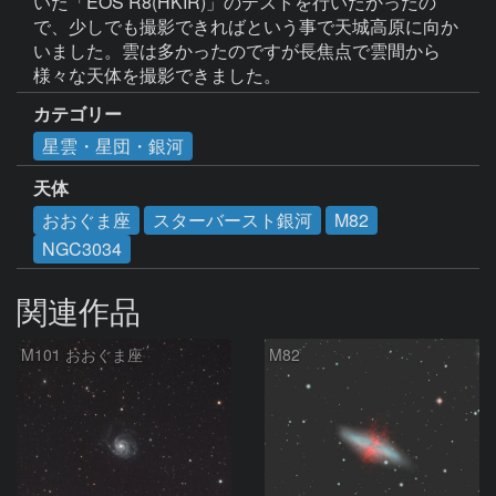
いた「EOS R8(HKIR)」のテストを行いたかったの
で、少しでも撮影できればという事で天城高原に向か
いました。雲は多かったのですが長焦点で雲間から
様々な天体を撮影できました。
カテゴリー
星雲・星団・銀河
天体
おおぐま座
スターバースト銀河
M82
NGC3034
関連作品
M101 おおぐま座
M82