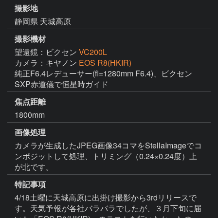
撮影地
静岡県 天城高原
撮影機材
望遠鏡：ビクセン
VC200L
カメラ：キヤノン
EOS R8(HKIR)
純正F6.4レデューサー(fl=1280mm F6.4)、ビクセン
SXP赤道儀で恒星時ガイド
焦点距離
1800mm
画像処理
カメラが生成したJPEG画像34コマをStellaImageでコ
ンポジットして処理、トリミング（0.24×0.24度）上
が北です。
特記事項
4/18土曜に天城高原に出掛け撮影から3rdリリースで
す。天気予報が各社バラバラでしたが、３月下旬に届