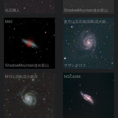
化石職人
ShadowMountain改め影山
M82
夜空は宝石箱(回転花火銀河 M101) Seestar50
ShadowMountain改め影山
サザンクロス
M101 回転花火銀河
NGC4088