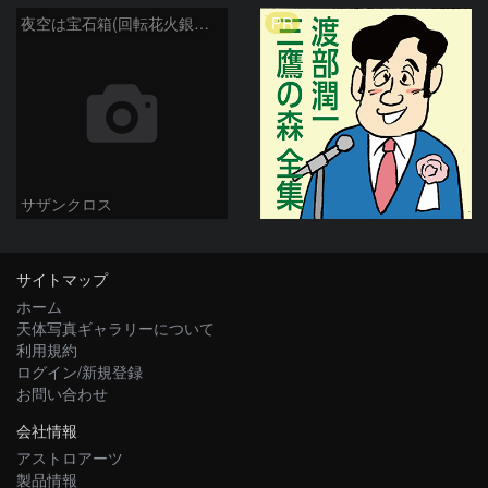
PR
夜空は宝石箱(回転花火銀河 M101) Seestar50
サザンクロス
サイトマップ
ホーム
天体写真ギャラリーについて
利用規約
ログイン/新規登録
お問い合わせ
会社情報
アストロアーツ
製品情報