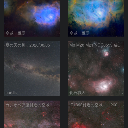
今城 雅彦
今城 雅彦
夏の天の川 2026/08/05
M8 M20 M21 NGC6559 猫の手星雲 いて座
nardis
化石職人
カシオペア座付近の空域 260720
IC1396付近の空域 260720