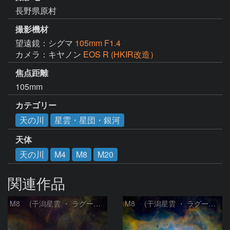
長野県原村
撮影機材
望遠鏡：シグマ
105mm F1.4
カメラ：キヤノン
EOS R (HKIR改造）
焦点距離
105mm
カテゴリー
天の川
星雲・星団・銀河
天体
天の川
M4
M8
M20
関連作品
M8 (干潟星雲 ・ ラグーン（Lagoon）星雲)
M8 (干潟星雲 ・ ラグーン（Lagoon）星雲)