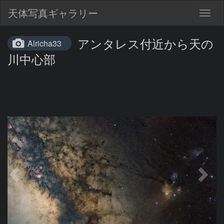
天体写真ギャラリー
Togg
navig
アンタレス付近から天の
Alricha33
川中心部