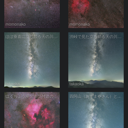
momonako
momonako
ほぼ垂直に立ち昇る天の川銀河
渋峠で見た立ち昇る天の川銀河
takaoka
takaoka
はくちょう座デネブ付近の空域 260720
四阿山（あずまやさん）と立ち昇る夏の銀河