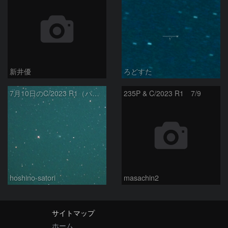
新井優
ろどすた
7月10日のC/2023 R1（パンスターズ彗星）
235P & C/2023 R1 7/9
hoshino-satori
masachin2
サイトマップ
ホーム