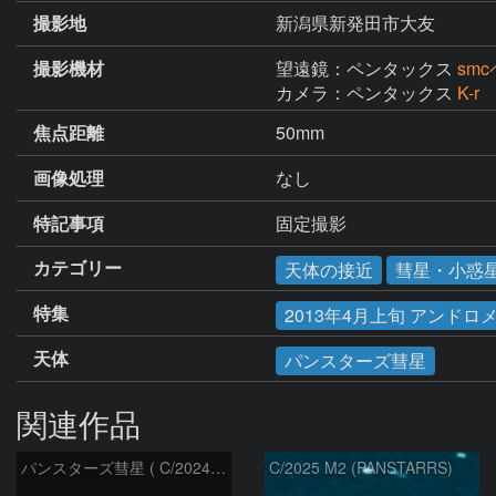
撮影地
新潟県新発田市大友
撮影機材
望遠鏡：ペンタックス
sm
カメラ：ペンタックス
K-r
焦点距離
50mm
画像処理
なし
特記事項
固定撮影
カテゴリー
天体の接近
彗星・小惑
特集
2013年4月上旬 アンド
天体
パンスターズ彗星
関連作品
パンスターズ彗星 ( C/2024R4 )：2026/07/27
C/2025 M2 (PANSTARRS)