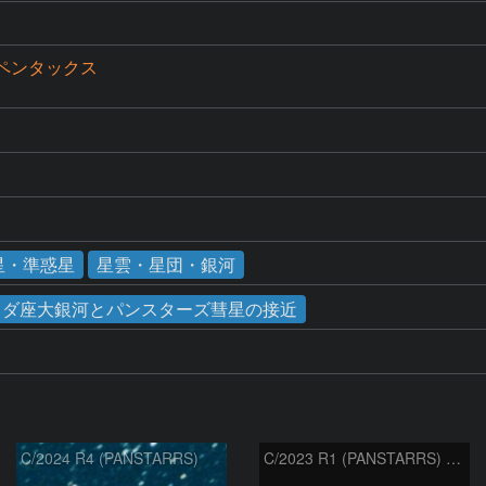
cペンタックス
星・準惑星
星雲・星団・銀河
ロメダ座大銀河とパンスターズ彗星の接近
C/2024 R4 (PANSTARRS)
C/2023 R1 (PANSTARRS) の変化