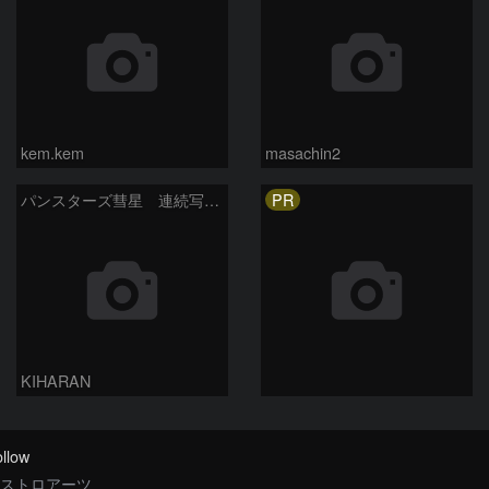
kem.kem
masachin2
PR
パンスターズ彗星 連続写真 再処理
KIHARAN
llow
ストロアーツ