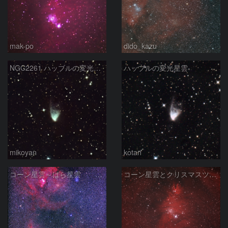
mak-po
dido_kazu
NGC2261 ハッブルの変光星雲
ハッブルの変光星雲
mikoyan
kotan
コーン星雲～ばら星雲 241231
コーン星雲とクリスマスツリー星団 NGC2264