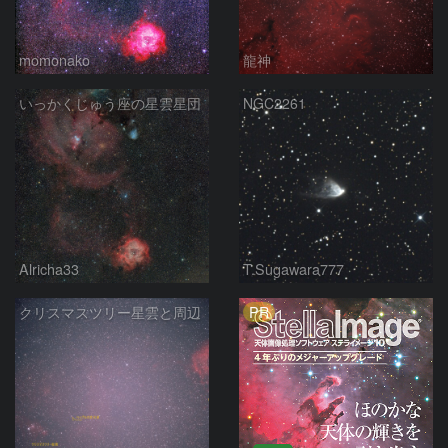
momonako
龍神
いっかくじゅう座の星雲星団
NGC2261
Alricha33
T.Sugawara777
PR
クリスマスツリー星雲と周辺