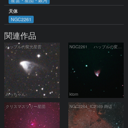
星雲・星団・銀河
天体
NGC2261
関連作品
ハッブルの変光星雲
NGC2261 ハッブルの変光星雲 2026-4-2
みっちゃん
ktom
クリスマスツリー星団
NGC2264_IC2169 周辺